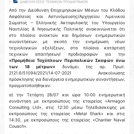
ΔΙΑΒΟΥΛΕΥΣΕΙΣ ΤΕΧΝΙΚΩΝ ΠΡΟΔΙΑΓΡΑΦΩΝ
Από την Διεύθυνση Επιχειρησιακών Μέσων του Κλάδου
Ασφάλειας και Αστυνόμευσης/Αρχηγείου Λιμενικού
Σώματος – Ελληνικής Ακτοφυλακής του Υπουργείου
Ναυτιλίας & Νησιωτικής Πολιτικής ανακοινώνεται ότι
στο πλαίσιο ανοικτών και δημόσιων ενημερωτικών
συναντήσεων με σκοπό την ενημέρωση νέων
τεχνολογικών εξελίξεων, στα πλαίσια κατάρτιση
τεχνικών απαιτήσεων/ προδιαγραφών για την
«Προμήθεια Ταχύπλοων Περιπολικών Σκαφών
άνω
των 18 μέτρων»
δυνάμει της αρ. Πρωτ.
2121.6/51094/2021/14-07-2021 Ανακοίνωσης
πρόσκλησης για διενέργεια ενημερωτικών συναντήσεων,
πραγματοποιήθηκαν:
α) την Τετάρτη 28/07 και ώρα 10:00 ενημερωτική
συνάντηση με εκπροσώπους της εταιρείας «Armagon
Consulting Ltd», στις 12:30 μέσω Τηλεδιάσκεψης με
εκπροσώπους της εταιρείας «Metal Shark» και στις
14:30, με εκπροσώπους της εταιρείας «Chantier Naval
Couach».