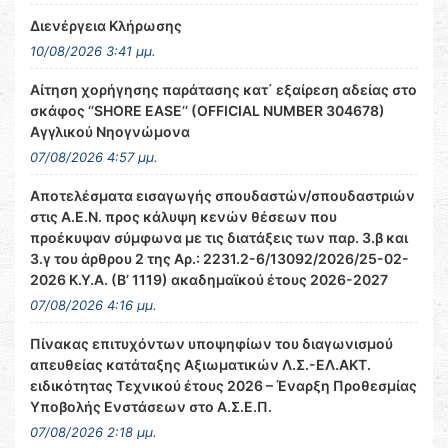
Διενέργεια Κλήρωσης
10/08/2026 3:41 μμ.
Αίτηση χορήγησης παράτασης κατ΄ εξαίρεση αδείας στο
σκάφος ‘’SHORE EASE’’ (OFFICIAL NUMBER 304678)
Αγγλικού Νηογνώμονα
07/08/2026 4:57 μμ.
Αποτελέσματα εισαγωγής σπουδαστών/σπουδαστριών
στις Α.Ε.Ν. προς κάλυψη κενών θέσεων που
προέκυψαν σύμφωνα με τις διατάξεις των παρ. 3.β και
3.γ του άρθρου 2 της Αρ.: 2231.2-6/13092/2026/25-02-
2026 Κ.Υ.Α. (Β’ 1119) ακαδημαϊκού έτους 2026-2027
07/08/2026 4:16 μμ.
Πίνακας επιτυχόντων υποψηφίων του διαγωνισμού
απευθείας κατάταξης Αξιωματικών Λ.Σ.-ΕΛ.ΑΚΤ.
ειδικότητας Τεχνικού έτους 2026 – Έναρξη Προθεσμίας
Υποβολής Ενστάσεων στο Α.Σ.Ε.Π.
07/08/2026 2:18 μμ.