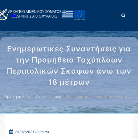
Ενημερωτικές Συναντήσεις για
την Προμήθεια Ταχύπλοων
Περιπολικών Σκαφών άνω των
18 μέτρων
Αρχική σελίδα
Ανακοινώσεις
Ενημερωτικές Συναντήσεις για την …
26/07/2021 10:38 πμ.