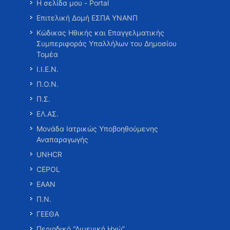
Η σελίδα μου - Portal
Επιτελική Δομή ΕΣΠΑ ΥΝΑΝΠ
Κώδικας Ηθικής και Επαγγελματικής
Συμπεριφοράς Υπαλλήλων του Δημοσίου
Τομέα
Ι.Ι.Ε.Ν.
Π.Ο.Ν.
Π.Σ.
ΕΛ.ΑΣ.
Μονάδα Ιατρικώς Υποβοηθούμενης
Αναπαραγωγής
UNHCR
CEPOL
ΕΑΑΝ
Π.Ν.
ΓΕΕΘΑ
Περιοδικό “Λιμενική Ηχώ”