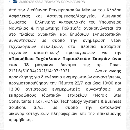
ΔΙΑΒΟΥΛΕΥΣΕΙΣ ΤΕΧΝΙΚΩΝ ΠΡΟΔΙΑΓΡΑΦΩΝ
Από την Διεύθυνση Επιχειρησιακών Μέσων του Κλάδου
Ασφάλειας και Αστυνόμευσης/Αρχηγείου Λιμενικού
Σώματος – Ελληνικής Ακτοφυλακής του Υπουργείου
Ναυτιλίας & Νησιωτικής Πολιτικής ανακοινώνεται ότι
στο πλαίσιο ανοικτών και δημόσιων ενημερωτικών
συναντήσεων με σκοπό την ενημέρωση νέων
τεχνολογικών εξελίξεων, στα πλαίσια κατάρτιση
τεχνικών απαιτήσεων/ προδιαγραφών για την
«Προμήθεια Ταχύπλοων Περιπολικών Σκαφών
άνω
των 18 μέτρων»
δυνάμει της αρ. Πρωτ.
2121.6/51094/2021/14-07-2021 Ανακοίνωσης
πρόσκλησης για διενέργεια ενημερωτικών συναντήσεων,
πραγματοποιήθηκαν την Πέμπτη 22/7 και ώρα 10:00 και
13:00 αντίστοιχα ενημερωτικές συναντήσεις με
εκπροσώπους ιδιωτικών εταιρείων «Nordic Star
Consultants s.r.o», «ONEX Technology Systems & Business
Solutions S.A.», με σκοπό την ανταλλαγή
οικονομικοτεχνικών πληροφοριών επί της επικείμενης
προμήθειας.