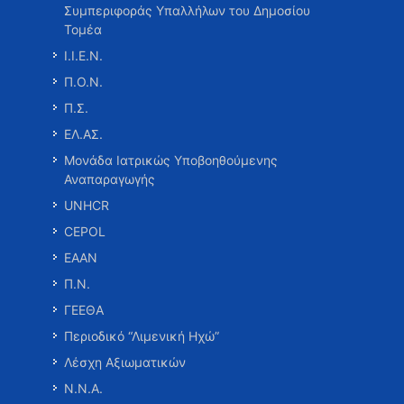
Συμπεριφοράς Υπαλλήλων του Δημοσίου
Τομέα
Ι.Ι.Ε.Ν.
Π.Ο.Ν.
Π.Σ.
ΕΛ.ΑΣ.
Μονάδα Ιατρικώς Υποβοηθούμενης
Αναπαραγωγής
UNHCR
CEPOL
ΕΑΑΝ
Π.Ν.
ΓΕΕΘΑ
Περιοδικό “Λιμενική Ηχώ”
Λέσχη Αξιωματικών
Ν.Ν.Α.