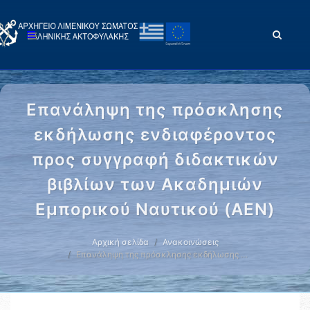
Επανάληψη της πρόσκλησης
εκδήλωσης ενδιαφέροντος
προς συγγραφή διδακτικών
βιβλίων των Ακαδημιών
Εμπορικού Ναυτικού (ΑΕΝ)
Αρχική σελίδα
Ανακοινώσεις
Επανάληψη της πρόσκλησης εκδήλωσης …