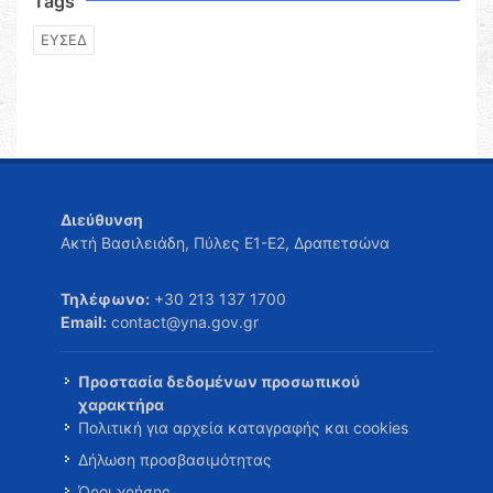
Tags
ΕΥΣΕΔ
Διεύθυνση
Ακτή Βασιλειάδη, Πύλες Ε1-Ε2, Δραπετσώνα
Τηλέφωνο:
+30 213 137 1700
Email:
contact@yna.gov.gr
Προστασία δεδομένων προσωπικού
χαρακτήρα
Πολιτική για αρχεία καταγραφής και cookies
Δήλωση προσβασιμότητας
Όροι χρήσης