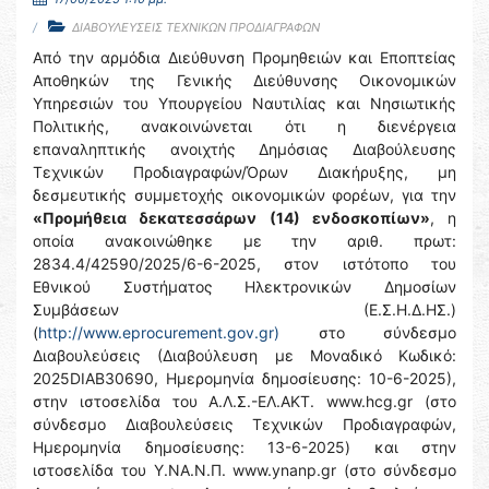
ΔΙΑΒΟΥΛΕΥΣΕΙΣ ΤΕΧΝΙΚΩΝ ΠΡΟΔΙΑΓΡΑΦΩΝ
Από την αρμόδια Διεύθυνση Προμηθειών και Εποπτείας
Αποθηκών της Γενικής Διεύθυνσης Οικονομικών
Υπηρεσιών του Υπουργείου Ναυτιλίας και Νησιωτικής
Πολιτικής, ανακοινώνεται ότι η διενέργεια
επαναληπτικής ανοιχτής Δημόσιας Διαβούλευσης
Τεχνικών Προδιαγραφών/Όρων Διακήρυξης, μη
δεσμευτικής συμμετοχής οικονομικών φορέων, για την
«Προμήθεια δεκατεσσάρων (14) ενδοσκοπίων»
, η
οποία ανακοινώθηκε με την αριθ. πρωτ:
2834.4/42590/2025/6-6-2025, στον ιστότοπο του
Εθνικού Συστήματος Ηλεκτρονικών Δημοσίων
Συμβάσεων (Ε.Σ.Η.Δ.ΗΣ.)
(
http://www.eprocurement.gov.gr)
στο σύνδεσμο
Διαβουλεύσεις (Διαβούλευση με Μοναδικό Κωδικό:
2025DIAB30690, Ημερομηνία δημοσίευσης: 10-6-2025),
στην ιστοσελίδα του Α.Λ.Σ.-ΕΛ.ΑΚΤ. www.hcg.gr (στο
σύνδεσμο Διαβουλεύσεις Τεχνικών Προδιαγραφών,
Ημερομηνία δημοσίευσης: 13-6-2025) και στην
ιστοσελίδα του Y.NA.N.Π. www.ynanp.gr (στο σύνδεσμο