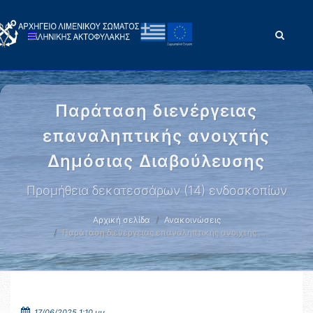
Παράταση διενέργειας
επαναληπτικής ανοιχτής
Δημόσιας Διαβούλευσης
Προμήθεια δεκατεσσάρων (14) ενδοσκοπίων
Αρχική σελίδα
Ανακοινώσεις
Παράταση διενέργειας επαναληπτικής ανοιχτής …
17/06/2025 1:10 μμ.