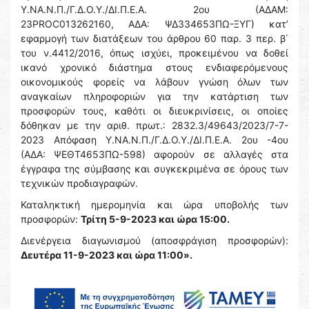
Υ.ΝΑ.Ν.Π./Γ.Δ.Ο.Υ./ΔΙ.Π.Ε.Α. 2ου (ΑΔΑΜ:
23PROC013262160, ΑΔΑ: ΨΔ334653ΠΩ-ΞΥΓ) κατ’
εφαρμογή των διατάξεων του άρθρου 60 παρ. 3 περ. β΄
του ν.4412/2016, όπως ισχύει, προκειμένου να δοθεί
ικανό χρονικό διάστημα στους ενδιαφερόμενους
οικονομικούς φορείς να λάβουν γνώση όλων των
αναγκαίων πληροφοριών για την κατάρτιση των
προσφορών τους, καθότι οι διευκρινίσεις, οι οποίες
δόθηκαν με την αριθ. πρωτ.: 2832.3/49643/2023/7-7-
2023 Απόφαση Υ.ΝΑ.Ν.Π./Γ.Δ.Ο.Υ./ΔΙ.Π.Ε.Α. 2ου -4ου
(ΑΔΑ: ΨΕΘΤ4653ΠΩ-598) αφορούν σε αλλαγές στα
έγγραφα της σύμβασης και συγκεκριμένα σε όρους των
τεχνικών προδιαγραφών.
Καταληκτική ημερομηνία και ώρα υποβολής των
προσφορών:
Τρίτη 5-9-2023 και ώρα 15:00.
Διενέργεια διαγωνισμού (αποσφράγιση προσφορών):
Δευτέρα 11-9-2023 και ώρα 11:00».