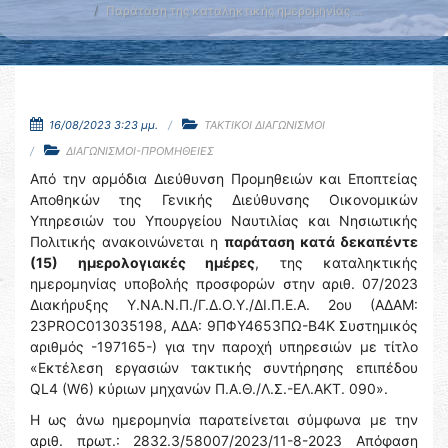
Παράταση της καταληκτικής ημερομηνίας …
16/08/2023 3:23 μμ.
ΤΑΚΤΙΚΟΙ ΔΙΑΓΩΝΙΣΜΟΙ
ΔΙΑΓΩΝΙΣΜΟΙ-ΠΡΟΜΗΘΕΙΕΣ
Από την αρμόδια Διεύθυνση Προμηθειών και Εποπτείας
Αποθηκών της Γενικής Διεύθυνσης Οικονομικών
Υπηρεσιών του Υπουργείου Ναυτιλίας και Νησιωτικής
Πολιτικής ανακοινώνεται η
παράταση κατά δεκαπέντε
(15) ημερολογιακές ημέρες
, της καταληκτικής
ημερομηνίας υποβολής προσφορών στην αριθ. 07/2023
Διακήρυξης Υ.ΝΑ.Ν.Π./Γ.Δ.Ο.Υ./ΔΙ.Π.Ε.Α. 2ου (ΑΔΑΜ:
23PROC013035198, ΑΔΑ: 9ΠΦΥ4653ΠΩ-Β4Κ Συστημικός
αριθμός -197165-) για την παροχή υπηρεσιών με τίτλο
«Εκτέλεση εργασιών τακτικής συντήρησης επιπέδου
QL4 (W6) κύριων μηχανών Π.Α.Θ./Λ.Σ.-ΕΛ.ΑΚΤ. 090».
Η ως άνω ημερομηνία παρατείνεται σύμφωνα με την
αριθ. πρωτ.: 2832.3/58007/2023/11-8-2023 Απόφαση