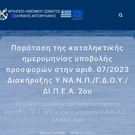
Παράταση της καταληκτικής
ημερομηνίας υποβολής
προσφορών στην αριθ. 07/2023
Διακήρυξης Υ.ΝΑ.Ν.Π./Γ.Δ.Ο.Υ./
ΔΙ.Π.Ε.Α. 2ου
Εκτέλεση εργασιών τακτικής συντήρησης
επιπέδου QL4 (W6) κύριων μηχανών Π.Α.Θ./Λ.Σ.-
ΕΛ.ΑΚΤ. 090
Αρχική σελίδα
Ανακοινώσεις