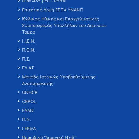
Η σελίδα μου - Portal
Επιτελική Δομή ΕΣΠΑ ΥΝΑΝΠ
Κώδικας Ηθικής και Επαγγελματικής
Συμπεριφοράς Υπαλλήλων του Δημοσίου
Τομέα
Ι.Ι.Ε.Ν.
Π.Ο.Ν.
Π.Σ.
ΕΛ.ΑΣ.
Μονάδα Ιατρικώς Υποβοηθούμενης
Αναπαραγωγής
UNHCR
CEPOL
ΕΑΑΝ
Π.Ν.
ΓΕΕΘΑ
Περιοδικό “Λιμενική Ηχώ”