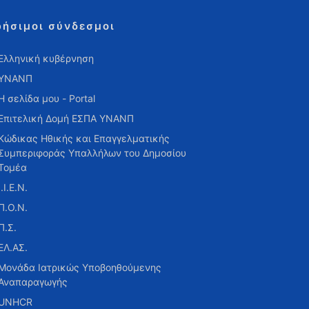
ρήσιμοι σύνδεσμοι
Ελληνική κυβέρνηση
ΥΝΑΝΠ
Η σελίδα μου - Portal
Επιτελική Δομή ΕΣΠΑ ΥΝΑΝΠ
Κώδικας Ηθικής και Επαγγελματικής
Συμπεριφοράς Υπαλλήλων του Δημοσίου
Τομέα
Ι.Ι.Ε.Ν.
Π.Ο.Ν.
Π.Σ.
ΕΛ.ΑΣ.
Μονάδα Ιατρικώς Υποβοηθούμενης
Αναπαραγωγής
UNHCR