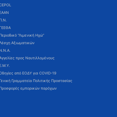
CEPOL
ΕΑΑΝ
Π.Ν.
ΓΕΕΘΑ
Περιοδικό “Λιμενική Ηχώ”
Λέσχη Αξιωματικών
Ν.Ν.Α.
Αγγελίες προς Ναυτιλλομένους
Ε.Μ.Υ.
Οδηγίες από ΕΟΔΥ για COVID-19
Γενική Γραμματεία Πολιτικής Προστασίας
Προσφορές εμπορικών παρόχων