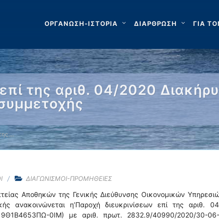
ΟΡΓΑΝΩΣΗ-ΙΣΤΟΡΙΑ
ΔΙΑΡΘΡΩΣΗ
ΓΙΑ ΤΟ
επί της αριθ. 04/2020 Διακήρ
 συμμετοχής
της …
Ι
ΔΙΑΓΩΝΙΣΜΟΙ-ΠΡΟΜΗΘΕΙΕΣ
πτείας Αποθηκών της Γενικής Διεύθυνσης Οικονομικών Υπηρεσιώ
κής ανακοινώνεται η’Παροχή διευκρινίσεων επί της αριθ. 04
9Θ1Β4653ΠΩ-0ΙΜ) με αριθ. πρωτ. 2832.9/40990/2020/30-06-