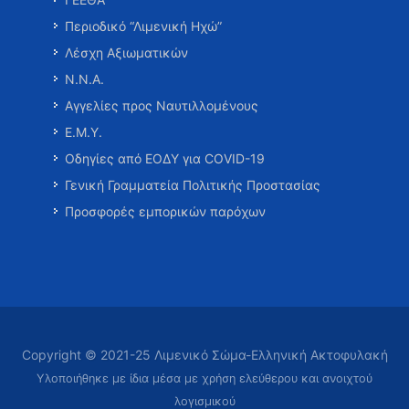
Περιοδικό “Λιμενική Ηχώ”
Λέσχη Αξιωματικών
Ν.Ν.Α.
Αγγελίες προς Ναυτιλλομένους
Ε.Μ.Υ.
Οδηγίες από ΕΟΔΥ για COVID-19
Γενική Γραμματεία Πολιτικής Προστασίας
Προσφορές εμπορικών παρόχων
Copyright © 2021-25 Λιμενικό Σώμα-Ελληνική Ακτοφυλακή
Υλοποιήθηκε με ίδια μέσα με χρήση ελεύθερου και ανοιχτού
λογισμικού