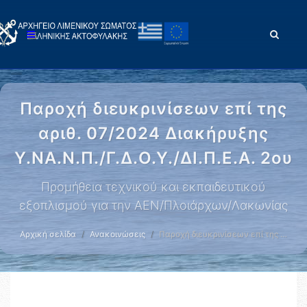
Παροχή διευκρινίσεων επί της
αριθ. 07/2024 Διακήρυξης
Υ.ΝΑ.Ν.Π./Γ.Δ.Ο.Υ./ΔΙ.Π.Ε.Α. 2ου
Προμήθεια τεχνικού και εκπαιδευτικού
εξοπλισμού για την ΑΕΝ/Πλοιάρχων/Λακωνίας
Αρχική σελίδα
Ανακοινώσεις
Παροχή διευκρινίσεων επί της …