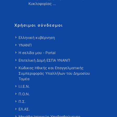
Κυκλοφορίας …
Χρήσιμοι σύνδεσμοι
Ελληνική κυβέρνηση
ΥΝΑΝΠ
Η σελίδα μου - Portal
Επιτελική Δομή ΕΣΠΑ ΥΝΑΝΠ
Κώδικας Ηθικής και Επαγγελματικής
Συμπεριφοράς Υπαλλήλων του Δημοσίου
Τομέα
Ι.Ι.Ε.Ν.
Π.Ο.Ν.
Π.Σ.
ΕΛ.ΑΣ.
Μονάδα Ιατρικώς Υποβοηθούμενης