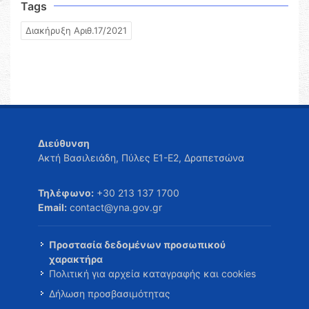
Tags
Διακήρυξη Αριθ.17/2021
Διεύθυνση
Ακτή Βασιλειάδη, Πύλες Ε1-Ε2, Δραπετσώνα
Τηλέφωνο:
+30 213 137 1700
Email:
contact@yna.gov.gr
Προστασία δεδομένων προσωπικού
χαρακτήρα
Πολιτική για αρχεία καταγραφής και cookies
Δήλωση προσβασιμότητας