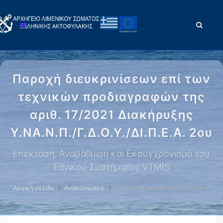
Παροχή διευκρινίσεων επί των
τεχνικών προδιαγραφών της
αριθ. 17/2021 Διακήρυξης
Υ.ΝΑ.Ν.Π./Γ.Δ.Ο.Υ./ΔΙ.Π.Ε.Α. 2ου
Επέκταση, Αναβάθμιση και Εκσυγχρονισμό του
Εθνικού Συστήματος VTMIS
Αρχική σελίδα
Ανακοινώσεις
Παροχή διευκρινίσεων επί των …