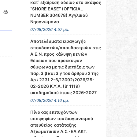
κατ΄ εξαίρεση αδείας στο σκάφος
‘’SHORE EASE’’ (OFFICIAL
NUMBER 304678) Αγγλικού
Νηογνώμονα
07/08/2026 4:57 μμ.
Αποτελέσματα εισαγωγής
σπουδαστών/σπουδαστριών στις
Α.Ε.Ν. προς κάλυψη κενών
θέσεων που προέκυψαν
σύμφωνα με τις διατάξεις των
παρ. 3.β και 3.γ του άρθρου 2 της
Αρ.: 2231.2-6/13092/2026/25-
02-2026 Κ.Υ.Α. (Β’ 1119)
ακαδημαϊκού έτους 2026-2027
07/08/2026 4:16 μμ.
Πίνακας επιτυχόντων
υποψηφίων του διαγωνισμού
απευθείας κατάταξης
Αξιωματικών Λ.Σ.-ΕΛ.ΑΚΤ.