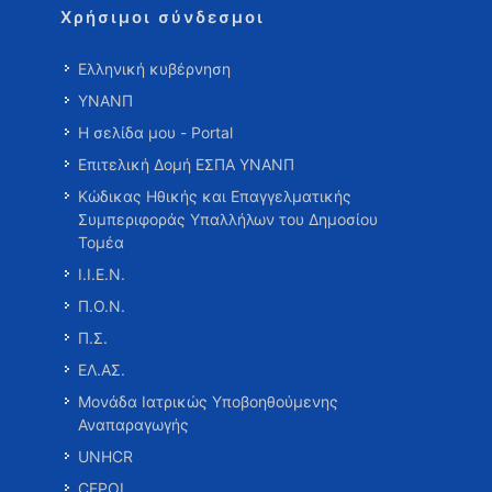
Χρήσιμοι σύνδεσμοι
Ελληνική κυβέρνηση
ΥΝΑΝΠ
Η σελίδα μου - Portal
Επιτελική Δομή ΕΣΠΑ ΥΝΑΝΠ
Κώδικας Ηθικής και Επαγγελματικής
Συμπεριφοράς Υπαλλήλων του Δημοσίου
Τομέα
Ι.Ι.Ε.Ν.
Π.Ο.Ν.
Π.Σ.
ΕΛ.ΑΣ.
Μονάδα Ιατρικώς Υποβοηθούμενης
Αναπαραγωγής
UNHCR
CEPOL