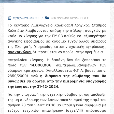
19/12/2023 3:13 μμ.
ΔΙΑΓΩΝΙΣΜΟΙ-ΠΡΟΜΗΘΕΙΕΣ
Το Κεντρικό Λιμεναρχείο Χαλκίδας/Πλοηγικός Σταθμός
Χαλκίδας λαμβάνοντας υπόψη την κάλυψη αναγκών με
καύσιμα κίνησης για την ΠΥ 03 καθώς και εξυπηρέτηση
ανάγκης εφοδιασμού με καύσιμα τυχόν άλλου σκάφους
της Πλοηγικής Υπηρεσίας κατόπιν σχετικής εγκρίσεως ,
ανακοινώνει
ότι προτίθεται να προβεί στην προμήθεια
πετρελαίου κίνησης. Η δαπάνη δεν θα ξεπεράσει το
ποσό των
14.000,00€
, συμπεριλαμβανομένων των
νόμιμων κρατήσεων. (Απαλλάσσεται Φ.Π.Α. βάσει του ν.
2859/2000) ενώ
η διάρκεια της σύμβασης που θα
συναφθεί θα οριστεί από την ημερομηνία υπογραφής
της έως και την 31-12-2024
.
Για την υπογραφή της σχετικής σύμβασης, ως απόδειξη
της μη συνδρομής των λόγων αποκλεισμού της παρ.1 του
άρθρου 73 του ν.4421/2016 θα υποβληθούν σύμφωνα με
τεύχος τεχνικών απαιτήσεων (σχετ:VIII) απόσπασμα