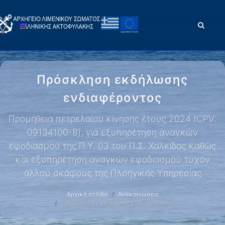
Πρόσκληση εκδήλωσης
ενδιαφέροντος
Προμήθεια πετρελαίου κίνησης έτους 2024 (CPV:
09134100-8), για εξυπηρέτηση αναγκών
εφοδιασμού της Π.Υ. 03 του Π.Σ. Χαλκίδας καθώς
και εξυπηρέτηση αναγκών εφοδιασμού τυχόν
άλλου σκάφους της Πλοηγικής Υπηρεσίας
Αρχική σελίδα
Ανακοινώσεις
Πρόσκληση εκδήλωσης ενδιαφέροντος