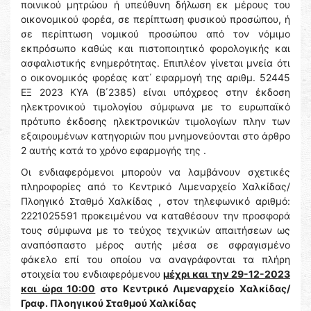
ποινικού μητρώου ή υπεύθυνη δήλωση εκ μέρους του
οικονομικού φορέα, σε περίπτωση φυσικού προσώπου, ή
σε περίπτωση νομικού προσώπου από τον νόμιμο
εκπρόσωπο καθώς και πιστοποιητικό φορολογικής και
ασφαλιστικής ενημερότητας. Επιπλέον γίνεται μνεία ότι
ο οικονομικός φορέας κατ΄ εφαρμογή της αριθμ. 52445
ΕΞ 2023 ΚΥΑ (Β΄2385) είναι υπόχρεος στην έκδοση
ηλεκτρονικού τιμολογίου σύμφωνα με το ευρωπαϊκό
πρότυπο έκδοσης ηλεκτρονικών τιμολογίων πλην των
εξαιρουμένων κατηγοριών που μνημονεύονται στο άρθρο
2 αυτής κατά το χρόνο εφαρμογής της .
Οι ενδιαφερόμενοι μπορούν να λαμβάνουν σχετικές
πληροφορίες από το Κεντρικό Λιμεναρχείο Χαλκίδας/
Πλοηγικό Σταθμό Χαλκίδας , στον τηλεφωνικό αριθμό:
2221025591 προκειμένου να καταθέσουν την προσφορά
τους σύμφωνα με το τεύχος τεχνικών απαιτήσεων ως
αναπόσπαστο μέρος αυτής μέσα σε σφραγισμένο
φάκελο επί του οποίου να αναγράφονται τα πλήρη
στοιχεία του ενδιαφερόμενου
μέχρι και την 29-12-2023
και ώρα 10:00
στο Κεντρικό Λιμεναρχείο Χαλκίδας/
Γραφ. Πλοηγικού Σταθμού Χαλκίδας