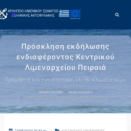
Πρόσκληση εκδήλωσης
ενδιαφέροντος Κεντρικού
Λιμεναρχείου Πειραιά
Προμήθεια και εγκατάσταση έξι (6) κλιματιστικών
Αρχική σελίδα
Ανακοινώσεις
Πρόσκληση εκδήλωσης ενδιαφέροντος Κεντρικού …
27/06/2024 10:42 πμ.
ΔΙΑΓΩΝΙΣΜΟΙ-ΠΡΟΜΗΘΕΙΕΣ