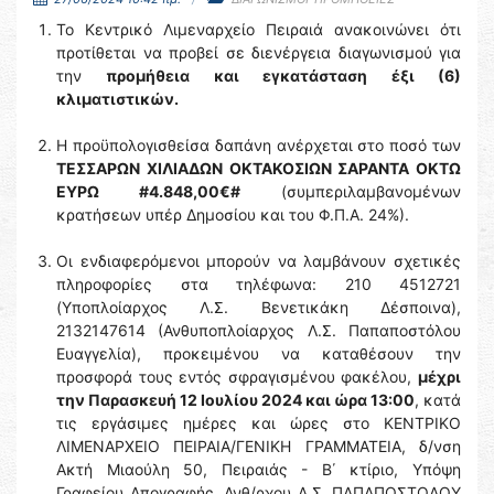
To Κεντρικό Λιμεναρχείο Πειραιά ανακοινώνει ότι
προτίθεται να προβεί σε διενέργεια διαγωνισμού για
την
προμήθεια και εγκατάσταση έξι (6)
κλιματιστικών.
Η προϋπολογισθείσα δαπάνη ανέρχεται στο ποσό των
ΤΕΣΣΑΡΩΝ ΧΙΛΙΑΔΩΝ ΟΚΤΑΚΟΣΙΩΝ ΣΑΡΑΝΤΑ ΟΚΤΩ
ΕΥΡΩ #4.848,00€#
(συμπεριλαμβανομένων
κρατήσεων υπέρ Δημοσίου και του Φ.Π.Α. 24%).
Οι ενδιαφερόμενοι μπορούν να λαμβάνουν σχετικές
πληροφορίες στα τηλέφωνα: 210 4512721
(Υποπλοίαρχος Λ.Σ. Βενετικάκη Δέσποινα),
2132147614 (Ανθυποπλοίαρχος Λ.Σ. Παπαποστόλου
Ευαγγελία), προκειμένου να καταθέσουν την
προσφορά τους εντός σφραγισμένου φακέλου,
μέχρι
την Παρασκευή 12 Ιουλίου 2024 και ώρα 13:00
, κατά
τις εργάσιμες ημέρες και ώρες στο ΚΕΝΤΡΙΚΟ
ΛΙΜΕΝΑΡΧΕΙΟ ΠΕΙΡΑΙΑ/ΓΕΝΙΚΗ ΓΡΑΜΜΑΤΕΙΑ, δ/νση
Ακτή Μιαούλη 50, Πειραιάς - Β΄ κτίριο, Υπόψη
Γραφείου Απογραφής, Ανθ/ρχου Λ.Σ. ΠΑΠΑΠΟΣΤΟΛΟΥ