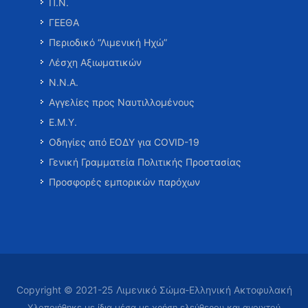
Π.Ν.
ΓΕΕΘΑ
Περιοδικό “Λιμενική Ηχώ”
Λέσχη Αξιωματικών
Ν.Ν.Α.
Αγγελίες προς Ναυτιλλομένους
Ε.Μ.Υ.
Οδηγίες από ΕΟΔΥ για COVID-19
Γενική Γραμματεία Πολιτικής Προστασίας
Προσφορές εμπορικών παρόχων
Copyright © 2021-25 Λιμενικό Σώμα-Ελληνική Ακτοφυλακή
Υλοποιήθηκε με ίδια μέσα με χρήση ελεύθερου και ανοιχτού