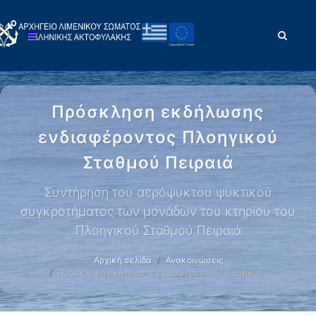
Πρόσκληση εκδήλωσης
ενδιαφέροντος Πλοηγικού
Σταθμού Πειραιά
Συντήρηση του αερόψυκτου ψυκτικού
συγκροτήματος των μονάδων του κτηρίου του
Πλοηγικού Σταθμού Πειραιά
Αρχική σελίδα
Ανακοινώσεις
Πρόσκληση εκδήλωσης ενδιαφέροντος Πλοηγικού …