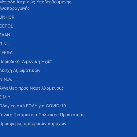
Μονάδα Ιατρικώς Υποβοηθούμενης
Αναπαραγωγής
UNHCR
CEPOL
ΕΑΑΝ
Π.Ν.
ΓΕΕΘΑ
Περιοδικό “Λιμενική Ηχώ”
Λέσχη Αξιωματικών
Ν.Ν.Α.
Αγγελίες προς Ναυτιλλομένους
Ε.Μ.Υ.
Οδηγίες από ΕΟΔΥ για COVID-19
Γενική Γραμματεία Πολιτικής Προστασίας
Προσφορές εμπορικών παρόχων