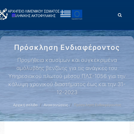
Πρόσκληση Ενδιαφέροντος
Προμήθεια καυσίμων και συγκεκριμένα
αμόλυβδης βενζίνης για τις ανάγκες του
Υπηρεσιακού πλωτού μέσου ΠΛΣ-1056 για την
κάλυψη χρονικού διαστήματος έως και την 31-
12-2023
Αρχική σελίδα
Ανακοινώσεις
Πρόσκληση Ενδιαφέροντος