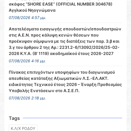
σκάφος ‘’SHORE EASE’’ (OFFICIAL NUMBER 304678)
Αγγλικού Νηογνώμονα
07/08/2026 4:57 μμ.
Αποτελέσματα εισαγωγής σπουδαστών/σπουδαστριών
στις Α.Ε.Ν. προς κάλυψη κενών θέσεων που
προέκυψαν σύμφωνα με τις διατάξεις των παρ. 3.β και
3.γ του άρθρου 2 της Αρ.: 2231.2-6/13092/2026/25-02-
2026 Κ.Υ.Α. (Β’ 1119) ακαδημαϊκού έτους 2026-2027
07/08/2026 4:16 μμ.
Πίνακας επιτυχόντων υποψηφίων του διαγωνισμού
απευθείας κατάταξης Αξιωματικών Λ.Σ.-ΕΛ.ΑΚΤ.
ειδικότητας Τεχνικού έτους 2026 – Έναρξη Προθεσμίας
Υποβολής Ενστάσεων στο Α.Σ.Ε.Π.
07/08/2026 2:18 μμ.
Tags
Κ.Λ/Χ ΡΟΔΟΥ