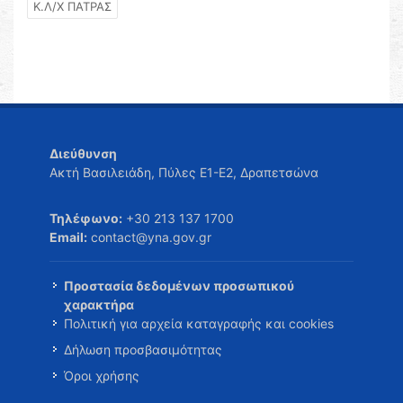
Κ.Λ/Χ ΠΑΤΡΑΣ
Διεύθυνση
Ακτή Βασιλειάδη, Πύλες Ε1-Ε2, Δραπετσώνα
Τηλέφωνο:
+30 213 137 1700
Email:
contact@yna.gov.gr
Προστασία δεδομένων προσωπικού
χαρακτήρα
Πολιτική για αρχεία καταγραφής και cookies
Δήλωση προσβασιμότητας
Όροι χρήσης