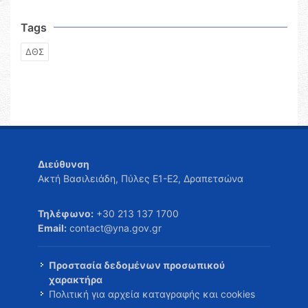
Tags
ΔΘΣ
Διεύθυνση
Ακτή Βασιλειάδη, Πύλες Ε1-Ε2, Δραπετσώνα
Τηλέφωνο:
+30 213 137 1700
Email:
contact@yna.gov.gr
Προστασία δεδομένων προσωπικού
χαρακτήρα
Πολιτική για αρχεία καταγραφής και cookies