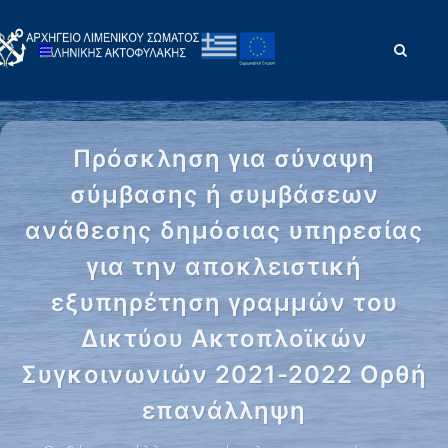
Πρόσκληση για σύναψη
σύμβασης ή συμβάσεων
ανάθεσης δημόσιας υπηρεσίας
για την αποκλειστική
εξυπηρέτηση γραμμών του
Δικτύου Ακτοπλοϊκών
Συγκοινωνιών 2021-2022 Ορθή
επανάλληψη