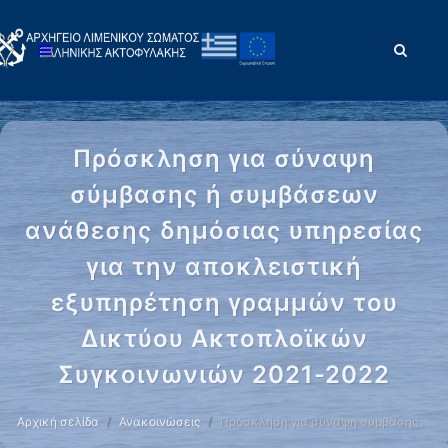
Πρόσκληση για σύναψη
σύμβασης ή συμβάσεων
ανάθεσης δημόσιας υπηρεσίας
για την αποκλειστική
εξυπηρέτηση γραμμών του
Δικτύου Ακτοπλοϊκών
Συγκοινωνιών 2021-2022
Αρχική σελίδα
Ανακοινώσεις
Πρόσκληση για σύναψη σύμβασης …