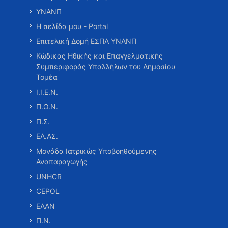
ΥΝΑΝΠ
Η σελίδα μου - Portal
Επιτελική Δομή ΕΣΠΑ ΥΝΑΝΠ
Κώδικας Ηθικής και Επαγγελματικής
Συμπεριφοράς Υπαλλήλων του Δημοσίου
Τομέα
Ι.Ι.Ε.Ν.
Π.Ο.Ν.
Π.Σ.
ΕΛ.ΑΣ.
Μονάδα Ιατρικώς Υποβοηθούμενης
Αναπαραγωγής
UNHCR
CEPOL
ΕΑΑΝ
Π.Ν.