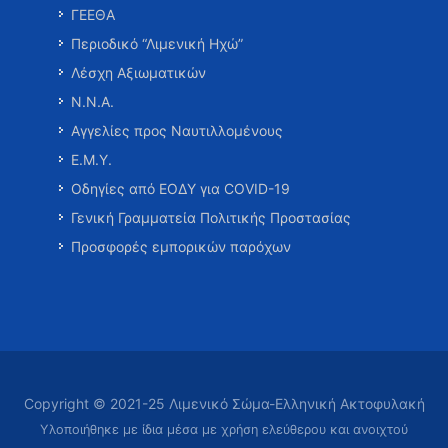
ΓΕΕΘΑ
Περιοδικό “Λιμενική Ηχώ”
Λέσχη Αξιωματικών
Ν.Ν.Α.
Αγγελίες προς Ναυτιλλομένους
Ε.Μ.Υ.
Οδηγίες από ΕΟΔΥ για COVID-19
Γενική Γραμματεία Πολιτικής Προστασίας
Προσφορές εμπορικών παρόχων
Copyright © 2021-25 Λιμενικό Σώμα-Ελληνική Ακτοφυλακή
Υλοποιήθηκε με ίδια μέσα με χρήση ελεύθερου και ανοιχτού