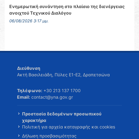
Ενημερωτική συνάντηση στο πλαίσιο της διενέργειας
ανοιχτού Τεχνικού Διαλόγου
06/08/2026 3:17 μμ.
Διεύθυνση
Ακτή Βασιλειάδη, Πύλες Ε1-Ε2, Δραπετσώνα
Τηλέφωνο:
+30 213 137 1700
Email:
contact@yna.gov.gr
Προστασία δεδομένων προσωπικού
χαρακτήρα
Πολιτική για αρχεία καταγραφής και cookies
Δήλωση προσβασιμότητας