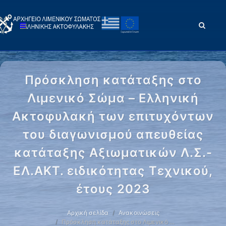
Πρόσκληση κατάταξης στο
Λιμενικό Σώμα – Ελληνική
Ακτοφυλακή των επιτυχόντων
του διαγωνισμού απευθείας
κατάταξης Αξιωματικών Λ.Σ.-
ΕΛ.ΑΚΤ. ειδικότητας Τεχνικού,
έτους 2023
Αρχική σελίδα
Ανακοινώσεις
Πρόσκληση κατάταξης στο Λιμενικό …