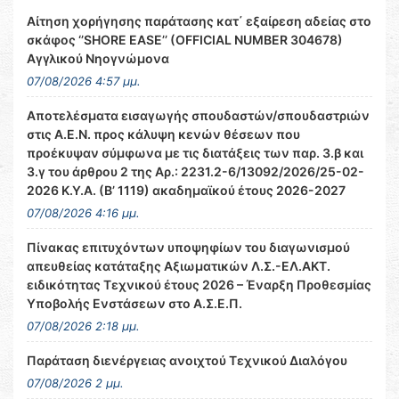
Αίτηση χορήγησης παράτασης κατ΄ εξαίρεση αδείας στο
σκάφος ‘’SHORE EASE’’ (OFFICIAL NUMBER 304678)
Αγγλικού Νηογνώμονα
07/08/2026 4:57 μμ.
Αποτελέσματα εισαγωγής σπουδαστών/σπουδαστριών
στις Α.Ε.Ν. προς κάλυψη κενών θέσεων που
προέκυψαν σύμφωνα με τις διατάξεις των παρ. 3.β και
3.γ του άρθρου 2 της Αρ.: 2231.2-6/13092/2026/25-02-
2026 Κ.Υ.Α. (Β’ 1119) ακαδημαϊκού έτους 2026-2027
07/08/2026 4:16 μμ.
Πίνακας επιτυχόντων υποψηφίων του διαγωνισμού
απευθείας κατάταξης Αξιωματικών Λ.Σ.-ΕΛ.ΑΚΤ.
ειδικότητας Τεχνικού έτους 2026 – Έναρξη Προθεσμίας
Υποβολής Ενστάσεων στο Α.Σ.Ε.Π.
07/08/2026 2:18 μμ.
Παράταση διενέργειας ανοιχτού Τεχνικού Διαλόγου
07/08/2026 2 μμ.