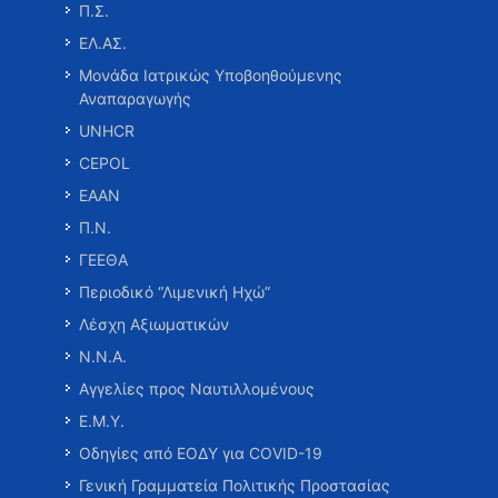
Π.Σ.
ΕΛ.ΑΣ.
Μονάδα Ιατρικώς Υποβοηθούμενης
Αναπαραγωγής
UNHCR
CEPOL
ΕΑΑΝ
Π.Ν.
ΓΕΕΘΑ
Περιοδικό “Λιμενική Ηχώ”
Λέσχη Αξιωματικών
Ν.Ν.Α.
Αγγελίες προς Ναυτιλλομένους
Ε.Μ.Υ.
Οδηγίες από ΕΟΔΥ για COVID-19
Γενική Γραμματεία Πολιτικής Προστασίας