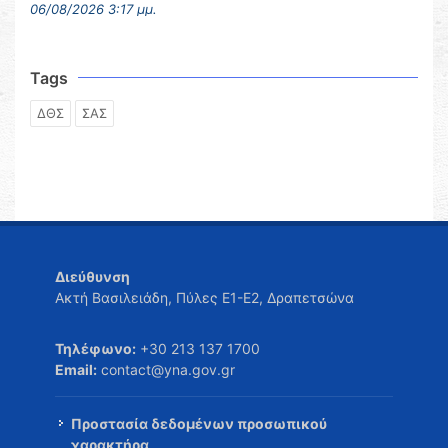
06/08/2026 3:17 μμ.
Tags
ΔΘΣ
ΣΑΣ
Διεύθυνση
Ακτή Βασιλειάδη, Πύλες Ε1-Ε2, Δραπετσώνα
Τηλέφωνο:
+30 213 137 1700
Email:
contact@yna.gov.gr
Προστασία δεδομένων προσωπικού
χαρακτήρα