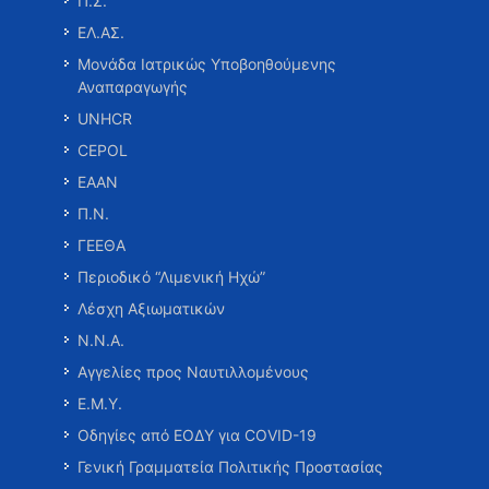
Π.Σ.
ΕΛ.ΑΣ.
Μονάδα Ιατρικώς Υποβοηθούμενης
Αναπαραγωγής
UNHCR
CEPOL
ΕΑΑΝ
Π.Ν.
ΓΕΕΘΑ
Περιοδικό “Λιμενική Ηχώ”
Λέσχη Αξιωματικών
Ν.Ν.Α.
Αγγελίες προς Ναυτιλλομένους
Ε.Μ.Υ.
Οδηγίες από ΕΟΔΥ για COVID-19
Γενική Γραμματεία Πολιτικής Προστασίας