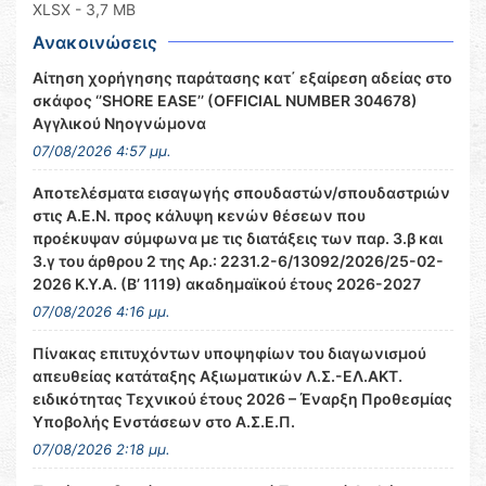
XLSX
- 3,7 MB
Ανακοινώσεις
Αίτηση χορήγησης παράτασης κατ΄ εξαίρεση αδείας στο
σκάφος ‘’SHORE EASE’’ (OFFICIAL NUMBER 304678)
Αγγλικού Νηογνώμονα
07/08/2026 4:57 μμ.
Αποτελέσματα εισαγωγής σπουδαστών/σπουδαστριών
στις Α.Ε.Ν. προς κάλυψη κενών θέσεων που
προέκυψαν σύμφωνα με τις διατάξεις των παρ. 3.β και
3.γ του άρθρου 2 της Αρ.: 2231.2-6/13092/2026/25-02-
2026 Κ.Υ.Α. (Β’ 1119) ακαδημαϊκού έτους 2026-2027
07/08/2026 4:16 μμ.
Πίνακας επιτυχόντων υποψηφίων του διαγωνισμού
απευθείας κατάταξης Αξιωματικών Λ.Σ.-ΕΛ.ΑΚΤ.
ειδικότητας Τεχνικού έτους 2026 – Έναρξη Προθεσμίας
Υποβολής Ενστάσεων στο Α.Σ.Ε.Π.
07/08/2026 2:18 μμ.