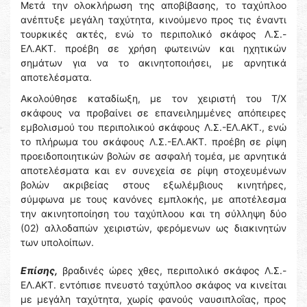
Μετά την ολοκλήρωση της αποβίβασης, το ταχύπλοο
ανέπτυξε μεγάλη ταχύτητα, κινούμενο προς τις έναντι
τουρκικές ακτές, ενώ το περιπολικό σκάφος Λ.Σ.-
ΕΛ.ΑΚΤ. προέβη σε χρήση φωτεινών και ηχητικών
σημάτων για να το ακινητοποιήσει, με αρνητικά
αποτελέσματα.
Ακολούθησε καταδίωξη, με τον χειριστή του Τ/Χ
σκάφους να προβαίνει σε επανειλημμένες απόπειρες
εμβολισμού του περιπολικού σκάφους Λ.Σ.-ΕΛ.ΑΚΤ., ενώ
το πλήρωμα του σκάφους Λ.Σ.-ΕΛ.ΑΚΤ. προέβη σε ρίψη
προειδοποιητικών βολών σε ασφαλή τομέα, με αρνητικά
αποτελέσματα και εν συνεχεία σε ρίψη στοχευμένων
βολών ακριβείας στους εξωλέμβιους κινητήρες,
σύμφωνα με τους κανόνες εμπλοκής, με αποτέλεσμα
την ακινητοποίηση του ταχύπλοου και τη σύλληψη δύο
(02) αλλοδαπών χειριστών, φερόμενων ως διακινητών
των υπολοίπων.
Επίσης,
βραδινές ώρες χθες, περιπολικό σκάφος Λ.Σ.-
ΕΛ.ΑΚΤ. εντόπισε πνευστό ταχύπλοο σκάφος να κινείται
με μεγάλη ταχύτητα, χωρίς φανούς ναυσιπλοΐας, προς