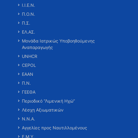
Ι.Ι.Ε.Ν.
Π.Ο.Ν.
Π.Σ.
ΕΛ.ΑΣ.
Μονάδα Ιατρικώς Υποβοηθούμενης
Αναπαραγωγής
UNHCR
CEPOL
ΕΑΑΝ
Π.Ν.
ΓΕΕΘΑ
Περιοδικό “Λιμενική Ηχώ”
Λέσχη Αξιωματικών
Ν.Ν.Α.
Αγγελίες προς Ναυτιλλομένους
Ε.Μ.Υ.