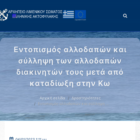
Εντοπισμός αλλοδαπών και
σύλληψη των αλλοδαπών
διακινητών τους μετά από
καταδίωξη στην Κω
Αρχική σελίδα
Δραστηριότητες
Εντοπισμός αλλοδαπών και σύλληψη …
04/01/2023 1:11 μμ.