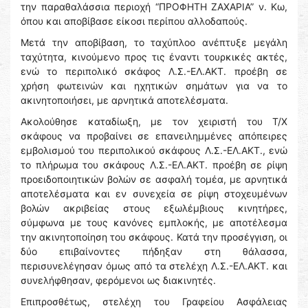
την παραθαλάσσια περιοχή “ΠΡΟΦΗΤΗ ΖΑΧΑΡΙΑ” ν. Κω,
όπου και αποβίβασε είκοσι περίπου αλλοδαπούς.
Μετά την αποβίβαση, το ταχύπλοο ανέπτυξε μεγάλη
ταχύτητα, κινούμενο προς τις έναντι τουρκικές ακτές,
ενώ το περιπολικό σκάφος Λ.Σ.-ΕΛ.ΑΚΤ. προέβη σε
χρήση φωτεινών και ηχητικών σημάτων για να το
ακινητοποιήσει, με αρνητικά αποτελέσματα.
Ακολούθησε καταδίωξη, με τον χειριστή του Τ/Χ
σκάφους να προβαίνει σε επανειλημμένες απόπειρες
εμβολισμού του περιπολικού σκάφους Λ.Σ.-ΕΛ.ΑΚΤ., ενώ
το πλήρωμα του σκάφους Λ.Σ.-ΕΛ.ΑΚΤ. προέβη σε ρίψη
προειδοποιητικών βολών σε ασφαλή τομέα, με αρνητικά
αποτελέσματα και εν συνεχεία σε ρίψη στοχευμένων
βολών ακριβείας στους εξωλέμβιους κινητήρες,
σύμφωνα με τους κανόνες εμπλοκής, με αποτέλεσμα
την ακινητοποίηση του σκάφους. Κατά την προσέγγιση, οι
δύο επιβαίνοντες πήδηξαν στη θάλασσα,
περισυνελέγησαν όμως από τα στελέχη Λ.Σ.-ΕΛ.ΑΚΤ. και
συνελήφθησαν, φερόμενοι ως διακινητές.
Επιπροσθέτως, στελέχη του Γραφείου Ασφάλειας