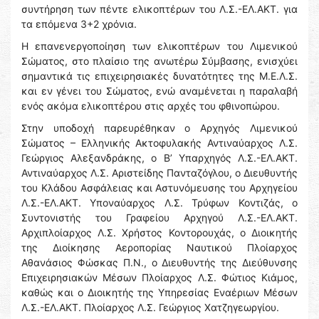
συντήρηση των πέντε ελικοπτέρων του Λ.Σ.-ΕΛ.ΑΚΤ. για
τα επόμενα 3+2 χρόνια.
Η επανενεργοποίηση των ελικοπτέρων του Λιμενικού
Σώματος, στο πλαίσιο της ανωτέρω Σύμβασης, ενισχύει
σημαντικά τις επιχειρησιακές δυνατότητες της Μ.Ε.Λ.Σ.
και εν γένει του Σώματος, ενώ αναμένεται η παραλαβή
ενός ακόμα ελικοπτέρου στις αρχές του φθινοπώρου.
Στην υποδοχή παρευρέθηκαν ο Αρχηγός Λιμενικού
Σώματος – Ελληνικής Ακτοφυλακής Αντιναύαρχος Λ.Σ.
Γεώργιος Αλεξανδράκης, ο Β’ Υπαρχηγός Λ.Σ.-ΕΛ.ΑΚΤ.
Αντιναύαρχος Λ.Σ. Αριστείδης Πανταζόγλου, ο Διευθυντής
του Κλάδου Ασφάλειας και Αστυνόμευσης του Αρχηγείου
Λ.Σ.-ΕΛ.ΑΚΤ. Υποναύαρχος Λ.Σ. Τρύφων Κοντιζάς, ο
Συντονιστής του Γραφείου Αρχηγού Λ.Σ.-ΕΛ.ΑΚΤ.
Αρχιπλοίαρχος Λ.Σ. Χρήστος Κοντορουχάς, ο Διοικητής
της Διοίκησης Αεροπορίας Ναυτικού Πλοίαρχος
Αθανάσιος Φώσκας Π.Ν., ο Διευθυντής της Διεύθυνσης
Επιχειρησιακών Μέσων Πλοίαρχος Λ.Σ. Φώτιος Κιάμος,
καθώς και ο Διοικητής της Υπηρεσίας Εναέριων Μέσων
Λ.Σ.-ΕΛ.ΑΚΤ. Πλοίαρχος Λ.Σ. Γεώργιος Χατζηγεωργίου.