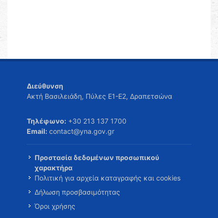
Διεύθυνση
Ακτή Βασιλειάδη, Πύλες Ε1-Ε2, Δραπετσώνα
Τηλέφωνο:
+30 213 137 1700
Email:
contact@yna.gov.gr
Προστασία δεδομένων προσωπικού
χαρακτήρα
Πολιτική για αρχεία καταγραφής και cookies
Δήλωση προσβασιμότητας
Όροι χρήσης