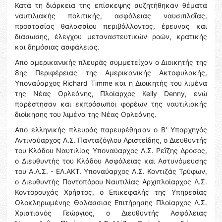
Κατά τη διάρκεια της επίσκεψης συζητήθηκαν θέματα
ναυτιλιακής πολιτικής, ασφάλειας ναυσιπλοΐας,
προστασίας θαλασσίου περιβάλλοντος, έρευνας και
διάσωσης, έλεγχου μεταναστευτικών ροών, κρατικής
και δημόσιας ασφάλειας.
Από αμερικανικής πλευράς συμμετείχαν ο Διοικητής της
8ης Περιφέρειας της Αμερικανικής Ακτοφυλακής,
Υποναύαρχος Richard Timme και η Διοικητής του λιμένα
της Νέας Ορλεάνης, Πλοίαρχος Kelly Denny, ενώ
παρέστησαν και εκπρόσωποι φορέων της ναυτιλιακής
διοίκησης του λιμένα της Νέας Ορλεάνης.
Από ελληνικής πλευράς παρευρέθησαν ο Β' Υπαρχηγός
Αντιναύαρχος Λ.Σ. Πανταζόγλου Αριστείδης, ο Διευθυντής
του Κλάδου Ναυτιλίας Υποναύαρχος Λ.Σ. Ρεΐζης Δρόσος,
ο Διευθυντής του Κλάδου Ασφάλειας και Αστυνόμευσης
του Α.Λ.Σ. - ΕΛ.ΑΚΤ. Υποναύαρχος Λ.Σ. Κοντιζάς Τρύφων,
ο Διευθυντής Ποντοπόρου Ναυτιλίας Αρχιπλοίαρχος Λ.Σ.
Κοντορουχάς Χρήστος, ο Επικεφαλής της Υπηρεσίας
Ολοκληρωμένης Θαλάσσιας Επιτήρησης Πλοίαρχος Λ.Σ.
Χριστιανός Γεώργιος, ο Διευθυντής Ασφάλειας