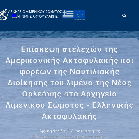
Επίσκεψη στελεχών της
Αμερικανικής Ακτοφυλακής και
φορέων της Ναυτιλιακής
Διοίκησης του λιμένα της Νέας
Ορλεάνης στο Αρχηγείο
Λιμενικού Σώματος - Ελληνικής
Ακτοφυλακής
Αρχική σελίδα
Δραστηριότητες
Επίσκεψη στελεχών της Αμερικανικής …