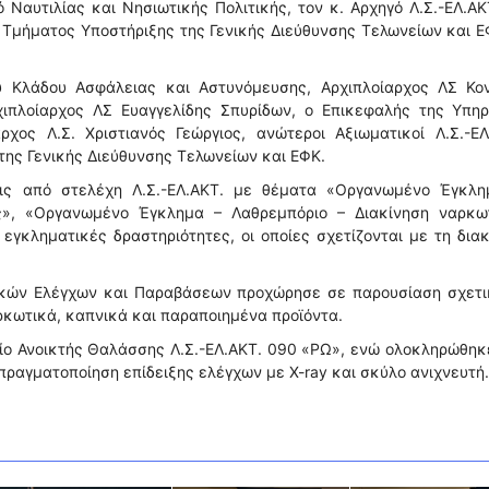
 Ναυτιλίας και Νησιωτικής Πολιτικής, τον κ. Αρχηγό Λ.Σ.-ΕΛ.ΑΚ
 Τμήματος Υποστήριξης της Γενικής Διεύθυνσης Τελωνείων και 
υ Κλάδου Ασφάλειας και Αστυνόμευσης, Αρχιπλοίαρχος ΛΣ Κον
χιπλοίαρχος ΛΣ Ευαγγελίδης Σπυρίδων, ο Επικεφαλής της Υπηρ
ος Λ.Σ. Χριστιανός Γεώργιος, ανώτεροι Αξιωματικοί Λ.Σ.-ΕΛ.
ης Γενικής Διεύθυνσης Τελωνείων και ΕΦΚ.
εις από στελέχη Λ.Σ.-ΕΛ.ΑΚΤ. με θέματα «Οργανωμένο Έγκλη
», «Οργανωμένο Έγκλημα – Λαθρεμπόριο – Διακίνηση ναρκω
γκληματικές δραστηριότητες, οι οποίες σχετίζονται με τη δια
ακών Ελέγχων και Παραβάσεων προχώρησε σε παρουσίαση σχετι
αρκωτικά, καπνικά και παραποιημένα προϊόντα.
ίο Ανοικτής Θαλάσσης Λ.Σ.-ΕΛ.ΑΚΤ. 090 «ΡΩ», ενώ ολοκληρώθηκ
 πραγματοποίηση επίδειξης ελέγχων με X-ray και σκύλο ανιχνευτή.