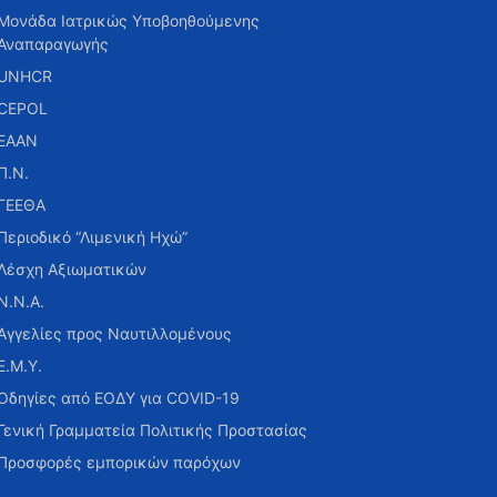
Μονάδα Ιατρικώς Υποβοηθούμενης
Αναπαραγωγής
UNHCR
CEPOL
ΕΑΑΝ
Π.Ν.
ΓΕΕΘΑ
Περιοδικό “Λιμενική Ηχώ”
Λέσχη Αξιωματικών
Ν.Ν.Α.
Αγγελίες προς Ναυτιλλομένους
Ε.Μ.Υ.
Οδηγίες από ΕΟΔΥ για COVID-19
Γενική Γραμματεία Πολιτικής Προστασίας
Προσφορές εμπορικών παρόχων