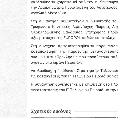
Ακολούθησαν χαιρετισμοί από τον κ. Υφυπουργό
την Αναπληρώτρια Προϊσταμένη του Αυτοτελούς
Αγγελική Ματσούκα.
Στη συνάντηση συμμετείχαν ο Διευθυντής το
Τρύφων, ο Κεντρικός Λιμενάρχης Πειραιά, Αρ
Ολοκληρωμένης Θαλάσσιας Επιτήρησης Πλοίαρχ
αξιωματούχοι της EUROPOL καθώς και στελέχη τ
Στη συνέχεια πραγματοποιήθηκαν παρουσιάσ
καταπολέμηση της παράτυπης μετανάστευσης
ουσιών» και «Προκλήσεις που προκύπτουν από ε
αγαθών στο λιμάνι Πειραιά».
Ακολούθως, η διεύθυνση Στρατηγικής Τελωνει
τις κατασχέσεις του Γ’ Τελωνείου Πειραιά σε ν
Η συνάντηση συνεχίστηκε με επίσκεψη στο Πλο
εγκαταστάσεις του Γ’ Τελωνείου Πειραιά με την
Σχετικές εικόνες