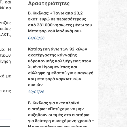
Τ. και
Δραστηριότητες
ΕΦΚ κα
Β. Κικίλιας: «Πάνω από 23,2
εκατ. ευρώ σε περισσότερους
τιζάς
από 281.000 νησιώτες μέσω του
εσίας
Μεταφορικού Ισοδυνάμου»
ΑΚΤ.,
04/08/26
Κατάσχεση άνω των 92 κιλών
μα: Η
ακατέργαστης κάνναβης
τικών
υδροπονικής καλλιέργειας στον
κίνηση
λιμένα Ηγουμενίτσας και
σύλληψη ημεδαπού για εισαγωγή
κά με
και μεταφορά ναρκωτικών
ουσιών
ε στις
29/07/26
Β. Κικίλιας για ακτοπλοϊκά
εισιτήρια: «Πετύχαμε να μην
αυξηθούν οι τιμές στα εισιτήρια
για δεύτερη συνεχόμενη χρονιά –
Η προσπάθεια για συγκράτηση