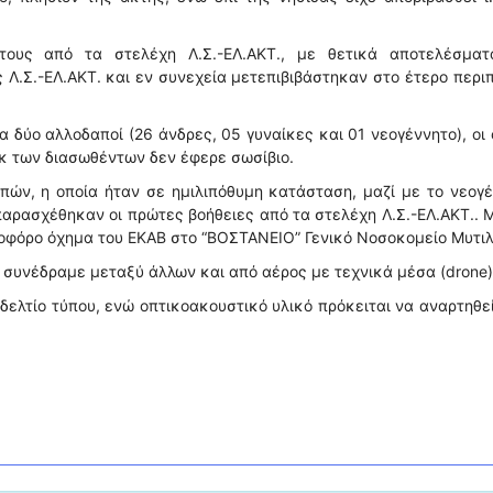
τους από τα στελέχη Λ.Σ.-ΕΛ.ΑΚΤ., με θετικά αποτελέσματ
Λ.Σ.-ΕΛ.ΑΚΤ. και εν συνεχεία μετεπιβιβάστηκαν στο έτερο περι
δύο αλλοδαποί (26 άνδρες, 05 γυναίκες και 01 νεογέννητο), οι 
κ των διασωθέντων δεν έφερε σωσίβιο.
πών, η οποία ήταν σε ημιλιπόθυμη κατάσταση, μαζί με το νεογ
 παρασχέθηκαν οι πρώτες βοήθειες από τα στελέχη Λ.Σ.-ΕΛ.ΑΚΤ.. 
οφόρο όχημα του ΕΚΑΒ στο “ΒΟΣΤΑΝΕΙΟ” Γενικό Νοσοκομείο Μυτιλ
α συνέδραμε μεταξύ άλλων και από αέρος με τεχνικά μέσα (drone)
δελτίο τύπου, ενώ οπτικοακουστικό υλικό πρόκειται να αναρτηθε