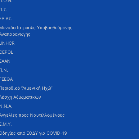
Π.Ο.Ν.
Π.Σ.
ΕΛ.ΑΣ.
Μονάδα Ιατρικώς Υποβοηθούμενης
Αναπαραγωγής
UNHCR
CEPOL
ΕΑΑΝ
Π.Ν.
ΓΕΕΘΑ
Περιοδικό “Λιμενική Ηχώ”
Λέσχη Αξιωματικών
Ν.Ν.Α.
Αγγελίες προς Ναυτιλλομένους
Ε.Μ.Υ.
Οδηγίες από ΕΟΔΥ για COVID-19