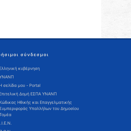
ρήσιμοι σύνδεσμοι
Ελληνική κυβέρνηση
ΥΝΑΝΠ
Η σελίδα μου - Portal
Επιτελική Δομή ΕΣΠΑ ΥΝΑΝΠ
Κώδικας Ηθικής και Επαγγελματικής
Συμπεριφοράς Υπαλλήλων του Δημοσίου
Τομέα
Ι.Ι.Ε.Ν.