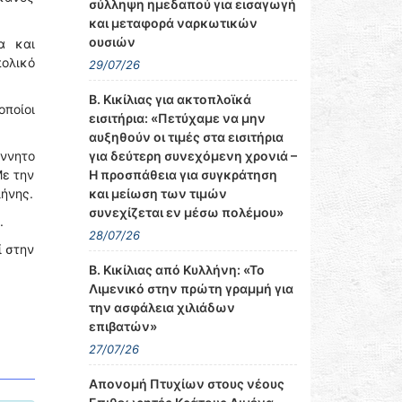
σύλληψη ημεδαπού για εισαγωγή
και μεταφορά ναρκωτικών
ουσιών
α και
πολικό
29/07/26
Β. Κικίλιας για ακτοπλοϊκά
οποίοι
εισιτήρια: «Πετύχαμε να μην
αυξηθούν οι τιμές στα εισιτήρια
για δεύτερη συνεχόμενη χρονιά –
έννητο
Η προσπάθεια για συγκράτηση
Με την
και μείωση των τιμών
ήνης.
συνεχίζεται εν μέσω πολέμου»
.
28/07/26
ί στην
Β. Κικίλιας από Κυλλήνη: «Το
Λιμενικό στην πρώτη γραμμή για
την ασφάλεια χιλιάδων
επιβατών»
27/07/26
Απονομή Πτυχίων στους νέους