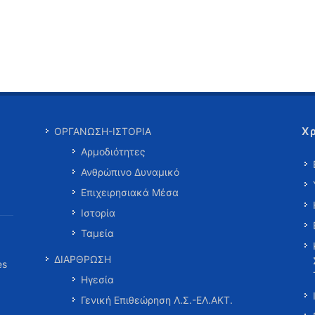
Χ
ΟΡΓΑΝΩΣΗ-ΙΣΤΟΡΙΑ
Αρμοδιότητες
Ανθρώπινο Δυναμικό
Επιχειρησιακά Μέσα
Ιστορία
Ταμεία
ΔΙΑΡΘΡΩΣΗ
es
Ηγεσία
Γενική Επιθεώρηση Λ.Σ.-ΕΛ.ΑΚΤ.