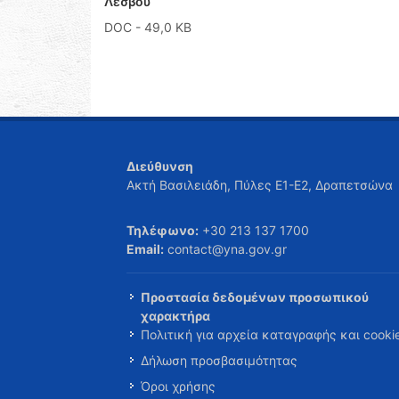
Λέσβου
DOC
- 49,0 KB
Διεύθυνση
Ακτή Βασιλειάδη, Πύλες Ε1-Ε2, Δραπετσώνα
Τηλέφωνο:
+30 213 137 1700
Email:
contact@yna.gov.gr
Προστασία δεδομένων προσωπικού
χαρακτήρα
Πολιτική για αρχεία καταγραφής και cooki
Δήλωση προσβασιμότητας
Όροι χρήσης