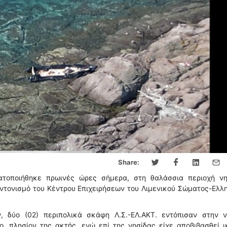
Share:
ατοποιήθηκε πρωινές ώρες σήμερα, στη θαλάσσια περιοχή νη
ντονισμό του Κέντρου Επιχειρήσεων του Λιμενικού Σώματος-Ελλ
ν, δύο (02) περιπολικά σκάφη Λ.Σ.-ΕΛ.ΑΚΤ. εντόπισαν στην ν
, πλησίον της ακτής, ενώ επί της νησίδας είχε αποβιβασθεί ι