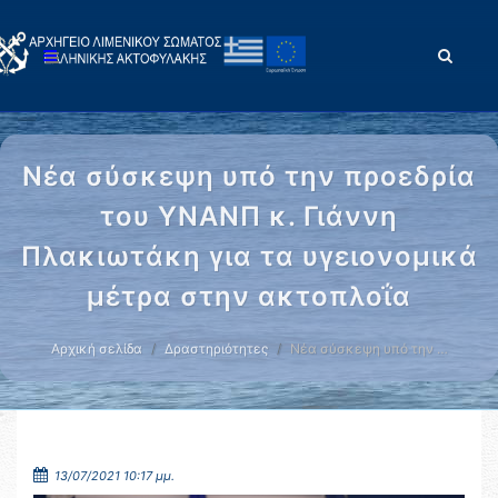
Νέα σύσκεψη υπό την προεδρία
του ΥΝΑΝΠ κ. Γιάννη
Πλακιωτάκη για τα υγειονομικά
μέτρα στην ακτοπλοΐα
Αρχική σελίδα
Δραστηριότητες
Νέα σύσκεψη υπό την …
13/07/2021 10:17 μμ.