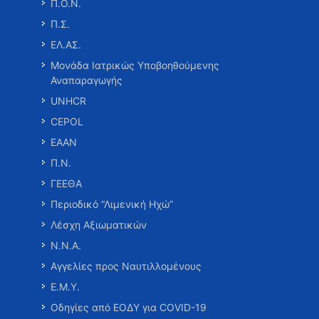
Π.Ο.Ν.
Π.Σ.
ΕΛ.ΑΣ.
Μονάδα Ιατρικώς Υποβοηθούμενης
Αναπαραγωγής
UNHCR
CEPOL
ΕΑΑΝ
Π.Ν.
ΓΕΕΘΑ
Περιοδικό “Λιμενική Ηχώ”
Λέσχη Αξιωματικών
Ν.Ν.Α.
Αγγελίες προς Ναυτιλλομένους
Ε.Μ.Υ.
Οδηγίες από ΕΟΔΥ για COVID-19