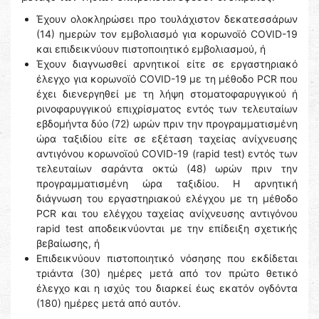
Έχουν ολοκληρώσει προ τουλάχιστον δεκατεσσάρων
(14) ημερών τον εμβολιασμό για κορωνοϊό COVID-19
και επιδεικνύουν πιστοποιητικό εμβολιασμού, ή
Έχουν διαγνωσθεί αρνητικοί είτε σε εργαστηριακό
έλεγχο για κορωνοϊό COVID-19 με τη μέθοδο PCR που
έχει διενεργηθεί με τη λήψη στοματοφαρυγγικού ή
ρινοφαρυγγικού επιχρίσματος εντός των τελευταίων
εβδομήντα δύο (72) ωρών πριν την προγραμματισμένη
ώρα ταξιδίου είτε σε εξέταση ταχείας ανίχνευσης
αντιγόνου κορωνοϊού COVID-19 (rapid test) εντός των
τελευταίων σαράντα οκτώ (48) ωρών πριν την
προγραμματισμένη ώρα ταξιδίου. Η αρνητική
διάγνωση του εργαστηριακού ελέγχου με τη μέθοδο
PCR και του ελέγχου ταχείας ανίχνευσης αντιγόνου
rapid test αποδεικνύονται με την επίδειξη σχετικής
βεβαίωσης, ή
Επιδεικνύουν πιστοποιητικό νόσησης που εκδίδεται
τριάντα (30) ημέρες μετά από τον πρώτο θετικό
έλεγχο και η ισχύς του διαρκεί έως εκατόν ογδόντα
(180) ημέρες μετά από αυτόν.