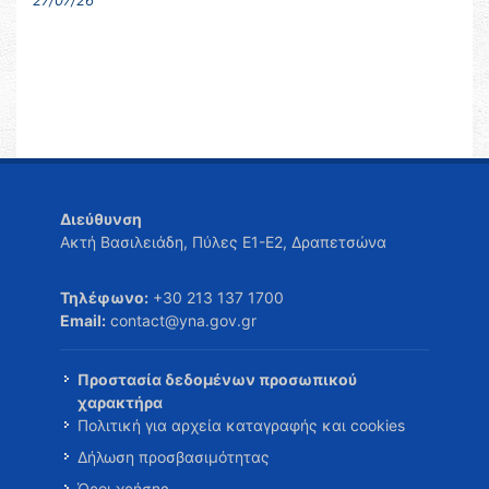
27/07/26
Διεύθυνση
Ακτή Βασιλειάδη, Πύλες Ε1-Ε2, Δραπετσώνα
Τηλέφωνο:
+30 213 137 1700
Email:
contact@yna.gov.gr
Προστασία δεδομένων προσωπικού
χαρακτήρα
Πολιτική για αρχεία καταγραφής και cookies
Δήλωση προσβασιμότητας
Όροι χρήσης