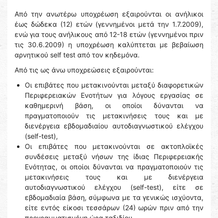
Από την ανωτέρω υποχρέωση εξαιρούνται οι ανήλικοι
έως δώδεκα (12) ετών (γεννημένοι μετά την 1.7.2009),
ενώ για τους ανήλικους από 12-18 ετών (γεννημένοι πριν
τις 30.6.2009) η υποχρέωση καλύπτεται με βεβαίωση
αρνητικού self test από τον κηδεμόνα.
Από τις ως άνω υποχρεώσεις εξαιρούνται:
Οι επιβάτες που μετακινούνται μεταξύ διαφορετικών
Περιφερειακών Ενοτήτων για λόγους εργασίας σε
καθημερινή βάση, οι οποίοι δύνανται να
πραγματοποιούν τις μετακινήσεις τους και με
διενέργεια εβδομαδιαίου αυτοδιαγνωστικού ελέγχου
(self-test),
Οι επιβάτες που μετακινούνται σε ακτοπλοϊκές
συνδέσεις μεταξύ νήσων της ίδιας Περιφερειακής
Ενότητας, οι οποίοι δύνανται να πραγματοποιούν τις
μετακινήσεις τους και με διενέργεια
αυτοδιαγνωστικού ελέγχου (self-test), είτε σε
εβδομαδιαία βάση, σύμφωνα με τα γενικώς ισχύοντα,
είτε εντός είκοσι τεσσάρων (24) ωρών πριν από την
προγραμματισμένη ώρα ταξιδίου,