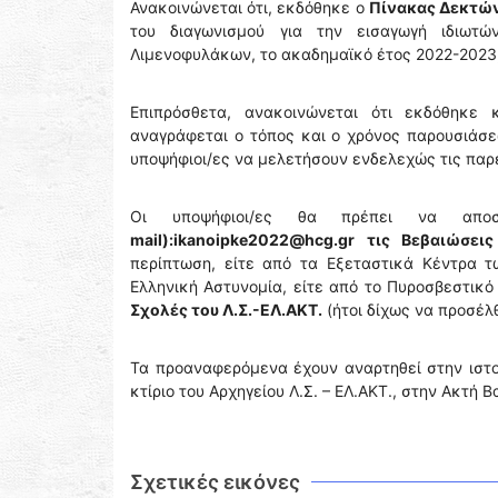
Ανακοινώνεται ότι, εκδόθηκε ο
Πίνακας Δεκτών
του διαγωνισμού για την εισαγωγή ιδιωτώ
Λιμενοφυλάκων, το ακαδημαϊκό έτος 2022-2023
Επιπρόσθετα, ανακοινώνεται ότι εκδόθηκε
αναγράφεται ο τόπος και ο χρόνος παρουσιάσε
υποψήφιοι/ες να μελετήσουν ενδελεχώς τις πα
Οι υποψήφιοι/ες θα πρέπει να απ
mail):ikanoipke2022@hcg.gr τις Βεβαιώσε
περίπτωση, είτε από τα Εξεταστικά Κέντρα 
Ελληνική Αστυνομία, είτε από το Πυροσβεστικ
Σχολές του Λ.Σ.-ΕΛ.ΑΚΤ.
(ήτοι δίχως να προσέλθ
Τα προαναφερόμενα έχουν αναρτηθεί στην ιστοσ
κτίριο του Αρχηγείου Λ.Σ. – ΕΛ.ΑΚΤ., στην Ακτή Β
Σχετικές εικόνες