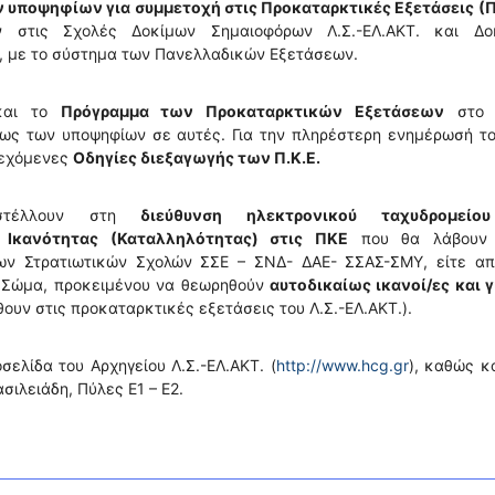
 υποψηφίων για συμμετοχή στις Προκαταρκτικές Εξετάσεις (Π.
ν στις Σχολές Δοκίμων Σημαιοφόρων Λ.Σ.-ΕΛ.ΑΚΤ. και Δο
, με το σύστημα των Πανελλαδικών Εξετάσεων.
 και το
Πρόγραμμα των Προκαταρκτικών Εξετάσεων
στο 
ως των υποψηφίων σε αυτές. Για την πληρέστερη ενημέρωσή το
ρεχόμενες
Οδηγίες διεξαγωγής των Π.Κ.Ε.
οστέλλουν στη
διεύθυνση ηλεκτρονικού ταχυδρομείο
ις Ικανότητας (Καταλληλότητας) στις ΠΚΕ
που θα λάβουν
των Στρατιωτικών Σχολών ΣΣΕ – ΣΝΔ- ΔΑΕ- ΣΣΑΣ-ΣΜΥ, είτε απ
ό Σώμα, προκειμένου να θεωρηθούν
αυτοδικαίως ικανοί/ες και γ
ουν στις προκαταρκτικές εξετάσεις του Λ.Σ.-ΕΛ.ΑΚΤ.).
ελίδα του Αρχηγείου Λ.Σ.-ΕΛ.ΑΚΤ. (
http://www.hcg.gr
), καθώς κ
ασιλειάδη, Πύλες Ε1 – Ε2.