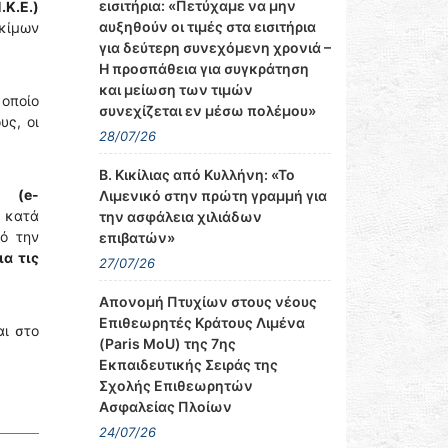
εισιτήρια: «Πετύχαμε να μην
Κ.Ε.)
αυξηθούν οι τιμές στα εισιτήρια
κίμων
για δεύτερη συνεχόμενη χρονιά –
Η προσπάθεια για συγκράτηση
και μείωση των τιμών
οποίο
συνεχίζεται εν μέσω πολέμου»
υς, οι
28/07/26
Β. Κικίλιας από Κυλλήνη: «Το
υ (e-
Λιμενικό στην πρώτη γραμμή για
 κατά
την ασφάλεια χιλιάδων
ό την
επιβατών»
ια τις
27/07/26
Απονομή Πτυχίων στους νέους
Επιθεωρητές Κράτους Λιμένα
αι στο
(Paris MoU) της 7ης
Εκπαιδευτικής Σειράς της
Σχολής Επιθεωρητών
Ασφαλείας Πλοίων
24/07/26