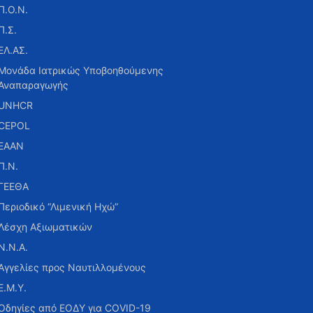
Π.Ο.Ν.
Π.Σ.
ΕΛ.ΑΣ.
Μονάδα Ιατρικώς Υποβοηθούμενης
Αναπαραγωγής
UNHCR
CEPOL
ΕΑΑΝ
Π.Ν.
ΓΕΕΘΑ
Περιοδικό “Λιμενική Ηχώ”
Λέσχη Αξιωματικών
Ν.Ν.Α.
Αγγελίες προς Ναυτιλλομένους
Ε.Μ.Υ.
Οδηγίες από ΕΟΔΥ για COVID-19