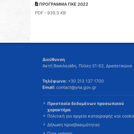
ΠΡΟΓΡΑΜΜΑ ΠΚΕ 2022
PDF
- 939,5 KB
Διεύθυνση
Ακτή Βασιλειάδη, Πύλες Ε1-Ε2, Δραπετσώνα
Τηλέφωνο:
+30 213 137 1700
Email:
contact@yna.gov.gr
Προστασία δεδομένων προσωπικού
χαρακτήρα
Πολιτική για αρχεία καταγραφής και cooki
Δήλωση προσβασιμότητας
Όροι χρήσης