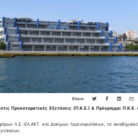
Share:
ις Προκαταρκτικές Εξετάσεις (Π.Κ.Ε.) & Πρόγραμμα Π.Κ.Ε. 
φόρων Λ.Σ.-ΕΛ.ΑΚΤ. και Δοκίμων Λιμενοφυλάκων, το ακαδημαϊκ
Εξετάσεων