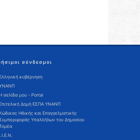
ρήσιμοι σύνδεσμοι
Ελληνική κυβέρνηση
ΥΝΑΝΠ
Η σελίδα μου - Portal
Επιτελική Δομή ΕΣΠΑ ΥΝΑΝΠ
Κώδικας Ηθικής και Επαγγελματικής
Συμπεριφοράς Υπαλλήλων του Δημοσίου
Τομέα
Ι.Ι.Ε.Ν.