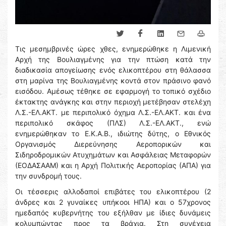
Τις μεσημβρινές ώρες χθες, ενημερώθηκε η Λιμενική
Αρχή της Βουλιαγμένης για την πτώση κατά την
διαδικασία απογείωσης ενός ελικοπτέρου στη θάλασσα
στη μαρίνα της Βουλιαγμένης κοντά στον πράσινο φανό
εισόδου. Αμέσως τέθηκε σε εφαρμογή το τοπικό σχέδιο
έκτακτης ανάγκης και στην περιοχή μετέβησαν στελέχη
Λ.Σ.-ΕΛ.ΑΚΤ. με περιπολικό όχημα Λ.Σ.-ΕΛ.ΑΚΤ. και ένα
περιπολικό σκάφος (ΠΛΣ) Λ.Σ.-ΕΛ.ΑΚΤ., ενώ
ενημερώθηκαν το Ε.Κ.Α.Β., ιδιώτης δύτης, ο Εθνικός
Οργανισμός Διερεύνησης Αεροπορικών και
Σιδηροδρομικών Ατυχημάτων και Ασφάλειας Μεταφορών
(ΕΟΔΑΣΑΑΜ) και η Αρχή Πολιτικής Αεροπορίας (ΑΠΑ) για
την συνδρομή τους.
Οι τέσσερις αλλοδαποί επιβάτες του ελικοπτέρου (2
άνδρες και 2 γυναίκες υπήκοοι ΗΠΑ) και ο 57χρονος
ημεδαπός κυβερνήτης του εξήλθαν με ίδιες δυνάμεις
κολυμπώντας προς τα βράχια. Στη συνέχεια