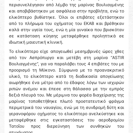
περισυνελέγησαν από λέμβο της μαρίνας Βουλιαγμένης
και αποβιβάστηκαν με ασφάλεια στην προβλήτα, ενώ το
ελικόπτερο βυθίστηκε. Όλοι οι επιβάτες εξετάστηκαν
από το πλήρωμα του οχήματος του ΕΚΑΒ και βρέθηκαν
καλά στην υγεία τους, ενώ η μία γυναίκα που βρισκόταν
σε κατάσταση κύησης μεταφέρθηκε προληπτικά σε
ιδιωτική μαιευτική κλινική.
Το ελικόπτερο είχε απογειωθεί μεσημβρινές ώρες χθες
από τον Ασπρόπυργο και μετέβη στη μαρίνα “ASTIR
Βουλιαγμένης”, για να παραλάβει τους 4 επιβάτες του με
προορισμό τη Μύκονο. Σύμφωνα με το προανακριτικό
υλικό, το ελικόπτερο κατά τη διαδικασία απογείωσης
αιωρήθηκε ένα μέτρο από το έδαφος λόγω των ισχυρών
ριπών ανέμου και έπεσε στη θάλασσα με την εμπρός
δεξιά πλευρά του. Με μέριμνα του φορέα διαχείρισης της
μαρίνας τοποθετήθηκε πλωτό προστατευτικό φράγμα
περιμετρικά του ναυαγίου, ενώ με τη συνδρομή δύτη και
γερανοφόρου οχήματος το ελικόπτερο ανελκύστηκε και
μεταφέρθηκε στις εγκαταστάσεις του αεροδρομίου
Τατοΐου προς διερεύνηση των συνθηκών του
ατυχήματος.