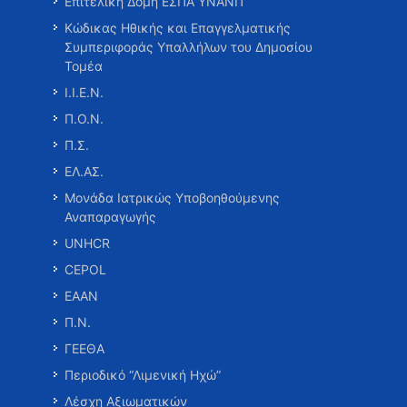
Επιτελική Δομή ΕΣΠΑ ΥΝΑΝΠ
Κώδικας Ηθικής και Επαγγελματικής
Συμπεριφοράς Υπαλλήλων του Δημοσίου
Τομέα
Ι.Ι.Ε.Ν.
Π.Ο.Ν.
Π.Σ.
ΕΛ.ΑΣ.
Μονάδα Ιατρικώς Υποβοηθούμενης
Αναπαραγωγής
UNHCR
CEPOL
ΕΑΑΝ
Π.Ν.
ΓΕΕΘΑ
Περιοδικό “Λιμενική Ηχώ”
Λέσχη Αξιωματικών