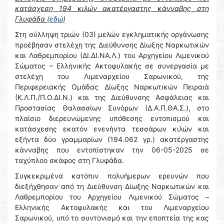
κατάσχεση 194 κιλών ακατέργαστης κάνναβης στη
Γλυφάδα (
εδώ
)
Στη σύλληψη τριών (03) μελών εγκληματικής οργάνωσης
προέβησαν στελέχη της Διεύθυνσης Δίωξης Ναρκωτικών
και Λαθρεμπορίου (ΔΙ.ΔΙ.ΝΑ.Λ.) του Αρχηγείου Λιμενικού
Σώματος – Ελληνικής Ακτοφυλακής σε συνεργασία με
στελέχη του Λιμεναρχείου Σαρωνικού, της
Περιφερειακής Ομάδας Δίωξης Ναρκωτικών Πειραιά
(Κ.Λ.Π./Π.Ο.ΔΙ.Ν.) και της Διεύθυνσης Ασφάλειας και
Προστασίας Θαλασσίων Συνόρων (Δ.Α.Π.ΘΑ.Σ.), στο
πλαίσιο διερευνώμενης υπόθεσης εντοπισμού και
κατάσχεσης εκατόν ενενήντα τεσσάρων κιλών και
εξήντα δύο γραμμαρίων (194.062 γρ.) ακατέργαστης
κάνναβης που εντοπίστηκαν την 06-05-2025 σε
ταχύπλοο σκάφος στη Γλυφάδα.
Συγκεκριμένα κατόπιν πολυήμερων ερευνών που
διεξήχθησαν από τη Διεύθυνση Δίωξης Ναρκωτικών και
Λαθρεμπορίου του Αρχηγείου Λιμενικού Σώματος –
Ελληνικής Ακτοφυλακής και του Λιμεναρχείου
Σαρωνικού, υπό το συντονισμό και την εποπτεία της κας