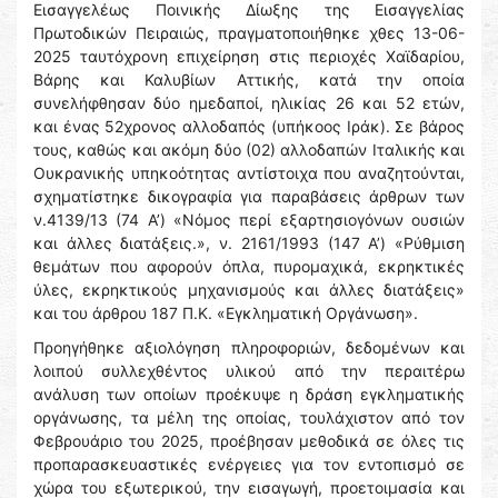
Εισαγγελέως Ποινικής Δίωξης της Εισαγγελίας
Πρωτοδικών Πειραιώς, πραγματοποιήθηκε χθες 13-06-
2025 ταυτόχρονη επιχείρηση στις περιοχές Χαϊδαρίου,
Βάρης και Καλυβίων Αττικής, κατά την οποία
συνελήφθησαν δύο ημεδαποί, ηλικίας 26 και 52 ετών,
και ένας 52χρονος αλλοδαπός (υπήκοος Ιράκ). Σε βάρος
τους, καθώς και ακόμη δύο (02) αλλοδαπών Ιταλικής και
Ουκρανικής υπηκοότητας αντίστοιχα που αναζητούνται,
σχηματίστηκε δικογραφία για παραβάσεις άρθρων των
ν.4139/13 (74 Α’) «Νόμος περί εξαρτησιογόνων ουσιών
και άλλες διατάξεις.», ν. 2161/1993 (147 Α’) «Ρύθμιση
θεμάτων που αφορούν όπλα, πυρομαχικά, εκρηκτικές
ύλες, εκρηκτικούς μηχανισμούς και άλλες διατάξεις»
και του άρθρου 187 Π.Κ. «Εγκληματική Οργάνωση».
Προηγήθηκε αξιολόγηση πληροφοριών, δεδομένων και
λοιπού συλλεχθέντος υλικού από την περαιτέρω
ανάλυση των οποίων προέκυψε η δράση εγκληματικής
οργάνωσης, τα μέλη της οποίας, τουλάχιστον από τον
Φεβρουάριο του 2025, προέβησαν μεθοδικά σε όλες τις
προπαρασκευαστικές ενέργειες για τον εντοπισμό σε
χώρα του εξωτερικού, την εισαγωγή, προετοιμασία και