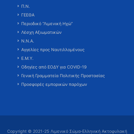
Π.Ν.
ΓΕΕΘΑ
Περιοδικό “Λιμενική Ηχώ”
Λέσχη Αξιωματικών
Ν.Ν.Α.
Αγγελίες προς Ναυτιλλομένους
Ε.Μ.Υ.
Οδηγίες από ΕΟΔΥ για COVID-19
Γενική Γραμματεία Πολιτικής Προστασίας
Προσφορές εμπορικών παρόχων
Copyright © 2021-25 Λιμενικό Σώμα-Ελληνική Ακτοφυλακή