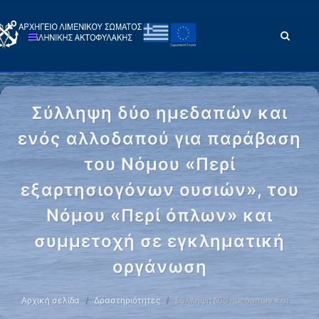
Σύλληψη δύο ημεδαπών και
ενός αλλοδαπού για παράβαση
του Νόμου «Περί
εξαρτησιογόνων ουσιών», του
Νόμου «Περί όπλων» και
συμμετοχή σε εγκληματική
οργάνωση
Αρχική σελίδα
Δραστηριότητες
Σύλληψη δύο ημεδαπών και …