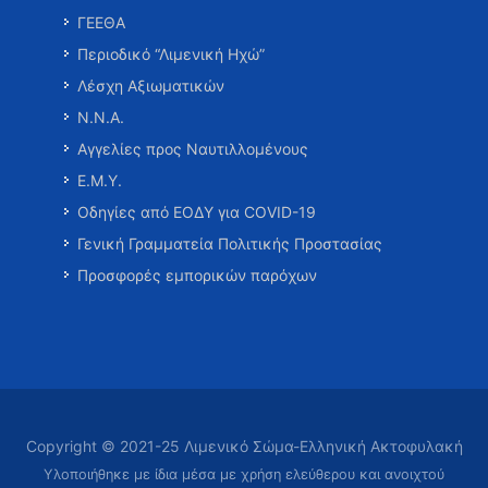
ΓΕΕΘΑ
Περιοδικό “Λιμενική Ηχώ”
Λέσχη Αξιωματικών
Ν.Ν.Α.
Αγγελίες προς Ναυτιλλομένους
Ε.Μ.Υ.
Οδηγίες από ΕΟΔΥ για COVID-19
Γενική Γραμματεία Πολιτικής Προστασίας
Προσφορές εμπορικών παρόχων
Copyright © 2021-25 Λιμενικό Σώμα-Ελληνική Ακτοφυλακή
Υλοποιήθηκε με ίδια μέσα με χρήση ελεύθερου και ανοιχτού