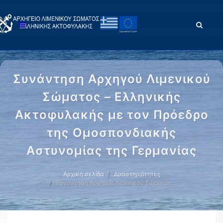
Συνάντηση Αρχηγού Λιμενικού
Σώματος – Ελληνικής
Ακτοφυλακής με τον Πρόεδρο
της Ομοσπονδιακής
Αστυνομίας της Γερμανίας
Αρχική σελίδα
Δραστηριότητες
Συνάντηση Αρχηγού Λιμενικού Σώματος …