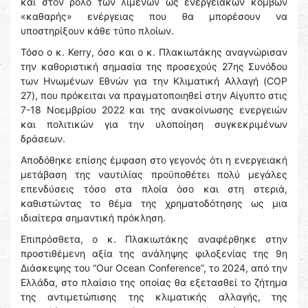
και στον ρόλο των λιμένων ως ενεργειακών κόμβων
«καθαρής» ενέργειας που θα μπορέσουν να
υποστηρίξουν κάθε τύπο πλοίων.
Τόσο ο κ. Kerry, όσο και ο κ. Πλακιωτάκης αναγνώρισαν
την καθοριστική σημασία της προσεχούς 27ης Συνόδου
των Ηνωμένων Εθνών για την Κλιματική Αλλαγή (COP
27), που πρόκειται να πραγματοποιηθεί στην Αίγυπτο στις
7-18 Νοεμβρίου 2022 και της ανακοίνωσης ενεργειών
και πολιτικών για την υλοποίηση συγκεκριμένων
δράσεων.
Αποδόθηκε επίσης έμφαση στο γεγονός ότι η ενεργειακή
μετάβαση της ναυτιλίας προϋποθέτει πολύ μεγάλες
επενδύσεις τόσο στα πλοία όσο και στη στεριά,
καθιστώντας το θέμα της χρηματοδότησης ως μια
ιδιαίτερα σημαντική πρόκληση.
Επιπρόσθετα, ο κ. Πλακιωτάκης αναφέρθηκε στην
προστιθέμενη αξία της ανάληψης φιλοξενίας της 9η
Διάσκεψης του “Our Ocean Conference”, το 2024, από την
Ελλάδα, στο πλαίσιο της οποίας θα εξετασθεί το ζήτημα
της αντιμετώπισης της κλιματικής αλλαγής, της