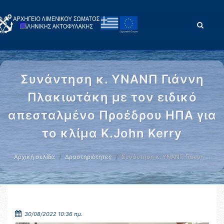
Συνάντηση κ. ΥΝΑΝΠ Γιάννη
Πλακιωτάκη με τον ειδικό
απεσταλμένο Προέδρου ΗΠΑ για
το κλίμα K.John Kerry
Αρχική σελίδα
Δραστηριότητες
Συνάντηση κ. ΥΝΑΝΠ Γιάννη …
30/08/2022 10:36 πμ.