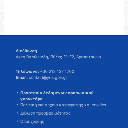
Διεύθυνση
Ακτή Βασιλειάδη, Πύλες Ε1-Ε2, Δραπετσώνα
Τηλέφωνο:
+30 213 137 1700
Email:
contact@yna.gov.gr
Προστασία δεδομένων προσωπικού
χαρακτήρα
Πολιτική για αρχεία καταγραφής και cookies
Δήλωση προσβασιμότητας
Όροι χρήσης