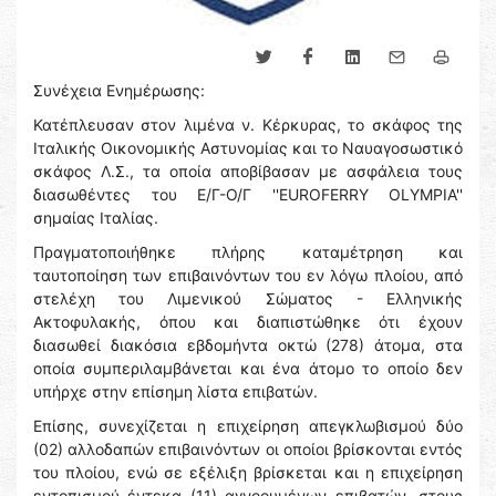
Συνέχεια Ενημέρωσης:
Κατέπλευσαν στον λιμένα ν. Κέρκυρας, το σκάφος της
Ιταλικής Οικονομικής Αστυνομίας και το Ναυαγοσωστικό
σκάφος Λ.Σ., τα οποία αποβίβασαν με ασφάλεια τους
διασωθέντες του Ε/Γ-Ο/Γ ''EUROFERRY OLYMPIA''
σημαίας Ιταλίας.
Πραγματοποιήθηκε πλήρης καταμέτρηση και
ταυτοποίηση των επιβαινόντων του εν λόγω πλοίου, από
στελέχη του Λιμενικού Σώματος - Ελληνικής
Ακτοφυλακής, όπου και διαπιστώθηκε ότι έχουν
διασωθεί διακόσια εβδομήντα οκτώ (278) άτομα, στα
οποία συμπεριλαμβάνεται και ένα άτομο το οποίο δεν
υπήρχε στην επίσημη λίστα επιβατών.
Επίσης, συνεχίζεται η επιχείρηση απεγκλωβισμού δύο
(02) αλλοδαπών επιβαινόντων οι οποίοι βρίσκονται εντός
του πλοίου, ενώ σε εξέλιξη βρίσκεται και η επιχείρηση
εντοπισμού έντεκα (11) αγνοουμένων επιβατών, στους