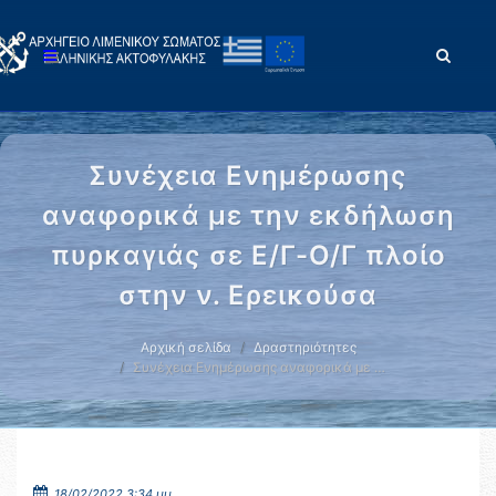
Συνέχεια Ενημέρωσης
αναφορικά με την εκδήλωση
πυρκαγιάς σε Ε/Γ-Ο/Γ πλοίο
στην ν. Ερεικούσα
Αρχική σελίδα
Δραστηριότητες
Συνέχεια Ενημέρωσης αναφορικά με …
18/02/2022 3:34 μμ.