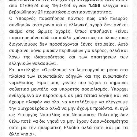
από 01/06/24 έως 19/07/24 έγιναν
1.456
έλεγχοι και
βεβαιώθηκαν
21
περιπτώσεις αντικανονικότητας.
Ο Υπουργός παρατήρησε πάντως πως από πλευράς
συνθηκών ανταγωνισμού η ελληνική αγορά δεν ανήκει
ακόμα στις ώριμες αγορές. Όπως επισήμανε «είναι
παρατηρημένο εδώ και πολλά χρόνια πως σε όλους τους
διαγωνισμούς δεν προσέρχονται ξένες εταιρείες. Αυτό
συμβαίνει λόγω μικρών περιθωρίων για κέρδος, αλλά και
λόγω της ιδιαιτερότητας και των απαιτήσεων των
ελληνικών θαλασσών».
Και κατέληξε: «Οφείλουμε να λειτουργούμε μέσα στα
πλαίσια των ευρωπαϊκών οδηγιών και της ευρωπαϊκής
νομοθεσίας. Είμαι μιας γενιάς που έζησε τι σημαίνει
σοβιετικό μοντέλο και υπαρκτός σοσιαλισμός. Υπάρχει
ενδεχόμενο αν περάσουμε σε μια τέτοια λογική και να
έχουμε πλαφόν για όλα, να καταλήξουμε να ελέγχουμε
την αισχροκέρδεια αλλά να μην έχουμε προϊόντα. Κι εγώ
ως Υπουργός Ναυτιλίας και Νησιωτικής Πολιτικής δεν
θέλω ποτέ να δω νησιά να μην έχουν διασυνδεσιμότητα
ούτε με την ηπειρωτική Ελλάδα αλλά ούτε και με τα
άλλα νησιά».