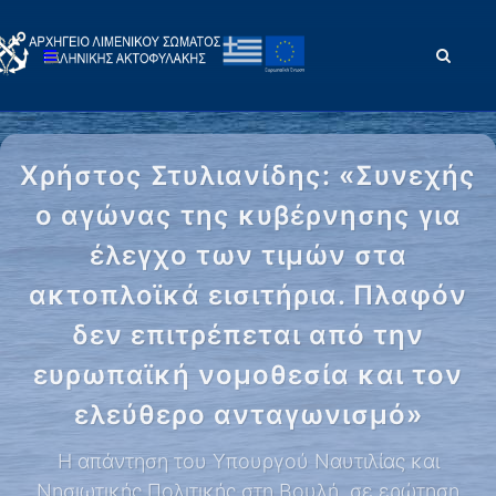
Χρήστος Στυλιανίδης: «Συνεχής
ο αγώνας της κυβέρνησης για
έλεγχο των τιμών στα
ακτοπλοϊκά εισιτήρια. Πλαφόν
δεν επιτρέπεται από την
ευρωπαϊκή νομοθεσία και τον
ελεύθερο ανταγωνισμό»
Η απάντηση του Υπουργού Ναυτιλίας και
Νησιωτικής Πολιτικής στη Βουλή, σε ερώτηση