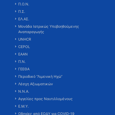
Π.Ο.Ν.
Π.Σ.
ΕΛ.ΑΣ.
Μονάδα Ιατρικώς Υποβοηθούμενης
Αναπαραγωγής
UNHCR
CEPOL
ΕΑΑΝ
Π.Ν.
ΓΕΕΘΑ
Περιοδικό “Λιμενική Ηχώ”
Λέσχη Αξιωματικών
Ν.Ν.Α.
Αγγελίες προς Ναυτιλλομένους
Ε.Μ.Υ.
Οδηγίες από ΕΟΔΥ για COVID-19