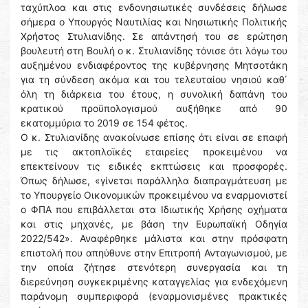
ταχύπλοα και στις ενδονησιωτικές συνδέσεις δήλωσε
σήμερα ο Υπουργός Ναυτιλίας και Νησιωτικής Πολιτικής
Χρήστος Στυλιανίδης. Σε απάντησή του σε ερώτηση
βουλευτή στη Βουλή ο κ. Στυλιανίδης τόνισε ότι λόγω του
αυξημένου ενδιαφέροντος της κυβέρνησης Μητσοτάκη
για τη σύνδεση ακόμα και του τελευταίου νησιού καθ΄
όλη τη διάρκεια του έτους, η συνολική δαπάνη του
κρατικού προϋπολογισμού αυξήθηκε από 90
εκατομμύρια το 2019 σε 154 φέτος.
Ο κ. Στυλιανίδης ανακοίνωσε επίσης ότι είναι σε επαφή
με τις ακτοπλοϊκές εταιρείες προκειμένου να
επεκτείνουν τις ειδικές εκπτώσεις και προσφορές.
Όπως δήλωσε, «γίνεται παράλληλα διαπραγμάτευση με
το Υπουργείο Οικονομικών προκειμένου να εναρμονιστεί
ο ΦΠΑ που επιβάλλεται στα Ιδιωτικής Χρήσης οχήματα
και στις μηχανές, με βάση την Ευρωπαϊκή Οδηγία
2022/542». Αναφέρθηκε μάλιστα και στην πρόσφατη
επιστολή που απηύθυνε στην Επιτροπή Ανταγωνισμού, με
την οποία ζήτησε στενότερη συνεργασία και τη
διερεύνηση συγκεκριμένης καταγγελίας για ενδεχόμενη
παράνομη συμπεριφορά (εναρμονισμένες πρακτικές