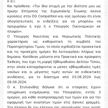
κ.α.).
Και πρόσθεσε: «Την ίδια στιγμή με την ιδιότητα μου ως
πρώην Επίτροπος της Ευρωπαϊκής Ένωσης έκανα
κρούσεις στην DG Competition και σας ομολογώ ότι είναι
απογοητευτικές οι ενδείξεις για να μπορέσω να
προχωρήσω ή εγώ ή ο Υπουργός Οικονομικών σε
πλαφόν».
Ο Υπουργός Ναυτιλίας και Νησιωτικής Πολιτικής
χαρακτήρισε ως καθοριστική τη συμβολή του
Παρατηρητηρίου Τιμών, το οποίο σχεδιάζεται προσεκτικά
και τις προσεχείς ημέρες θα λειτουργήσει πλήρως και
δημόσια. Κατέθεσε μάλιστα στα Πρακτικά και πρόσφατη
Έκθεση, που έχει τη μορφή Εβδομαδιαίου Δελτίου Τύπου,
στην οποία καταγράφονται οι μέσες εβδομαδιαίες τιμές
ναύλων και οι μέγιστες τιμές αυτών σε ενδεικτικές
συνδέσεις, για το διάστημα από 03.06.2024 έως
09.06.2024.
Ο κ. Στυλιανίδης δήλωσε ότι οι εταιρείες έχουν
υποχρέωση ενημέρωσης του Υπουργείου, εντός 3
ημερών, για κάθε αναπροσαρμογή των τιμών και για την
εφαρμογή των ανώτατων τιμών στις άγονες γραμμές.
Στα πλαίσια δε του ελέγχου της υποχρέωσής τους αυτής