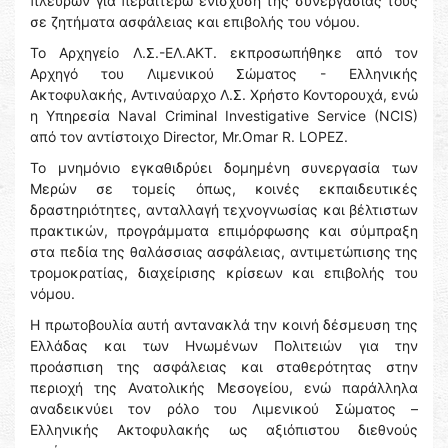
πλευρών για περαιτέρω ενίσχυση της συνεργασίας τους
σε ζητήματα ασφάλειας και επιβολής του νόμου.
Το Αρχηγείο Λ.Σ.-ΕΛ.ΑΚΤ. εκπροσωπήθηκε από τον
Αρχηγό του Λιμενικού Σώματος - Ελληνικής
Ακτοφυλακής, Αντιναύαρχο Λ.Σ. Χρήστο Κοντορουχά, ενώ
η Υπηρεσία Naval Criminal Investigative Service (NCIS)
από τον αντίστοιχο Director, Mr.Omar R. LOPEZ.
Το μνημόνιο εγκαθιδρύει δομημένη συνεργασία των
Μερών σε τομείς όπως, κοινές εκπαιδευτικές
δραστηριότητες, ανταλλαγή τεχνογνωσίας και βέλτιστων
πρακτικών, προγράμματα επιμόρφωσης και σύμπραξη
στα πεδία της θαλάσσιας ασφάλειας, αντιμετώπισης της
τρομοκρατίας, διαχείρισης κρίσεων και επιβολής του
νόμου.
H πρωτοβουλία αυτή αντανακλά την κοινή δέσμευση της
Ελλάδας και των Ηνωμένων Πολιτειών για την
προάσπιση της ασφάλειας και σταθερότητας στην
περιοχή της Ανατολικής Μεσογείου, ενώ παράλληλα
αναδεικνύει τον ρόλο του Λιμενικού Σώματος –
Ελληνικής Ακτοφυλακής ως αξιόπιστου διεθνούς