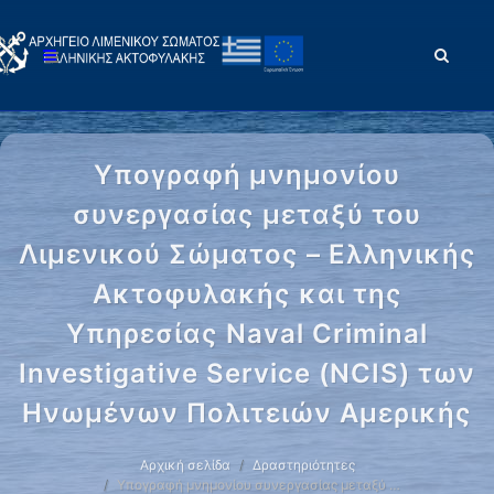
Υπογραφή μνημονίου
συνεργασίας μεταξύ του
Λιμενικού Σώματος – Ελληνικής
Ακτοφυλακής και της
Υπηρεσίας Naval Criminal
Investigative Service (NCIS) των
Ηνωμένων Πολιτειών Αμερικής
Αρχική σελίδα
Δραστηριότητες
Υπογραφή μνημονίου συνεργασίας μεταξύ …