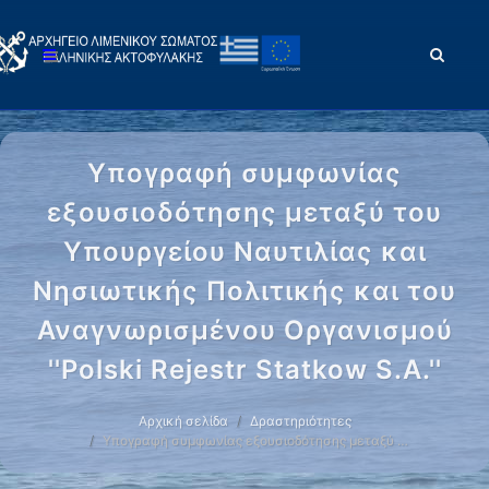
Υπογραφή συμφωνίας
εξουσιοδότησης μεταξύ του
Υπουργείου Ναυτιλίας και
Νησιωτικής Πολιτικής και του
Αναγνωρισμένου Οργανισμού
''Polski Rejestr Statkow S.A.''
Αρχική σελίδα
Δραστηριότητες
Υπογραφή συμφωνίας εξουσιοδότησης μεταξύ …