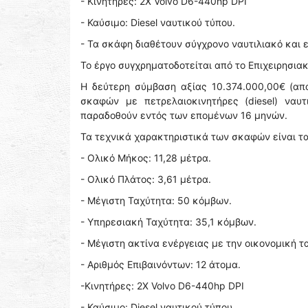
- Κινητήρες: 2X Volvo D6-440hp DPI
- Καύσιμο: Diesel ναυτικού τύπου.
- Τα σκάφη διαθέτουν σύγχρονο ναυτιλιακό και 
Το έργο συγχρηματοδοτείται από το Επιχειρησια
Η δεύτερη σύμβαση αξίας 10.374.000,00€ (απα
σκαφών με πετρελαιοκινητήρες (diesel) ναυ
παραδοθούν εντός των επομένων 16 μηνών.
Τα τεχνικά χαρακτηριστικά των σκαφών είναι τ
- Ολικό Μήκος: 11,28 μέτρα.
- Ολικό Πλάτος: 3,61 μέτρα.
- Μέγιστη Ταχύτητα: 50 κόμβων.
- Υπηρεσιακή Ταχύτητα: 35,1 κόμβων.
- Μέγιστη ακτίνα ενέργειας με την οικονομική τ
- Αριθμός Επιβαινόντων: 12 άτομα.
-Κινητήρες: 2X Volvo D6-440hp DPI
- Καύσιμο: Diesel ναυτικού τύπου.