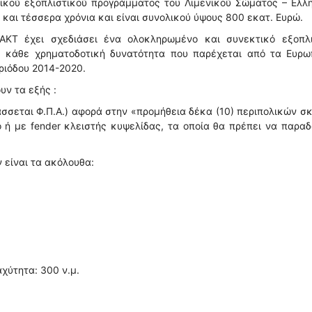
ικού εξοπλιστικού προγράμματος του Λιμενικού Σώματος – Ελλη
 και τέσσερα χρόνια και είναι συνολικού ύψους 800 εκατ. Ευρώ.
.ΑΚΤ έχει σχεδιάσει ένα ολοκληρωμένο και συνεκτικό εξοπλι
ας κάθε χρηματοδοτική δυνατότητα που παρέχεται από τα Ευρω
ριόδου 2014-2020.
υν τα εξής :
σσεται Φ.Π.Α.) αφορά στην «προμήθεια δέκα (10) περιπολικών 
 ή με fender κλειστής κυψελίδας, τα οποία θα πρέπει να παρα
 είναι τα ακόλουθα:
αχύτητα: 300 ν.μ.