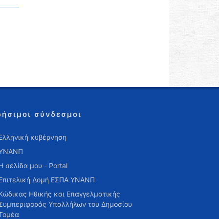
ρήσιμοι σύνδεσμοι
Ελληνική κυβέρνηση
ΥΝΑΝΠ
Η σελίδα μου - Portal
Επιτελική Δομή ΕΣΠΑ ΥΝΑΝΠ
Κώδικας Ηθικής και Επαγγελματικής
Συμπεριφοράς Υπαλλήλων του Δημοσίου
Τομέα