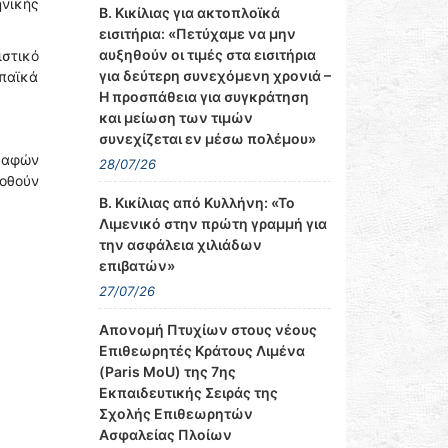
νικής
Β. Κικίλιας για ακτοπλοϊκά
εισιτήρια: «Πετύχαμε να μην
αυξηθούν οι τιμές στα εισιτήρια
στικό
για δεύτερη συνεχόμενη χρονιά –
παϊκά
Η προσπάθεια για συγκράτηση
και μείωση των τιμών
συνεχίζεται εν μέσω πολέμου»
σκαφών
28/07/26
δοθούν
Β. Κικίλιας από Κυλλήνη: «Το
Λιμενικό στην πρώτη γραμμή για
την ασφάλεια χιλιάδων
επιβατών»
27/07/26
Απονομή Πτυχίων στους νέους
Επιθεωρητές Κράτους Λιμένα
(Paris MoU) της 7ης
Εκπαιδευτικής Σειράς της
Σχολής Επιθεωρητών
Ασφαλείας Πλοίων