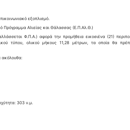
επικοινωνιακό εξοπλισμό.
κό Πρόγραμμα Αλιείας και Θάλασσας (Ε.Π.Αλ.Θ.)
λλάσσεται Φ.Π.Α.) αφορά την προμήθεια εικοσιένα (21) περιπ
τικού τύπου, ολικού μήκους 11,28 μέτρων, τα οποία θα πρέπ
α ακόλουθα:
αχύτητα: 303 ν.μ.