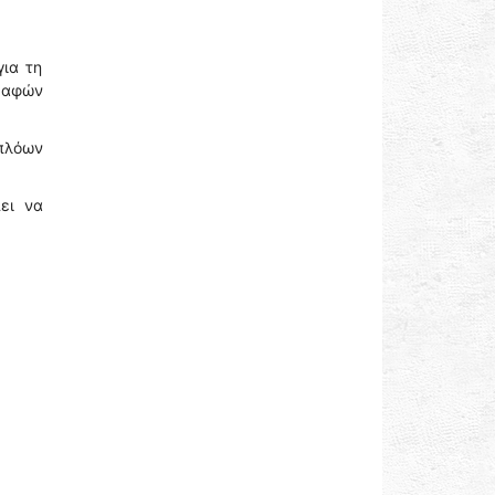
για τη
καφών
πλόων
ει να