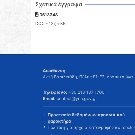
Σχετικά έγγραφα
0613348
DOC
- 127,5 KB
Διεύθυνση
Ακτή Βασιλειάδη, Πύλες Ε1-Ε2, Δραπετσώνα
Τηλέφωνο:
+30 213 137 1700
Email:
contact@yna.gov.gr
Προστασία δεδομένων προσωπικού
χαρακτήρα
Πολιτική για αρχεία καταγραφής και cooki