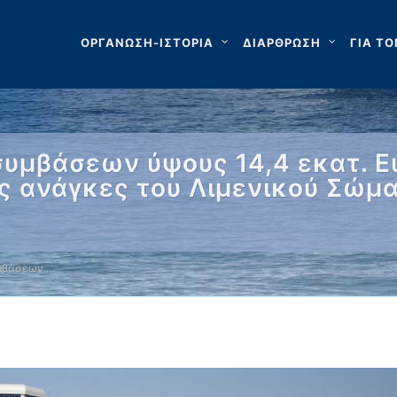
ΟΡΓΑΝΩΣΗ-ΙΣΤΟΡΙΑ
ΔΙΑΡΘΡΩΣΗ
ΓΙΑ ΤΟ
υμβάσεων ύψους 14,4 εκατ. Ε
ς ανάγκες του Λιμενικού Σώμα
υμβάσεων …