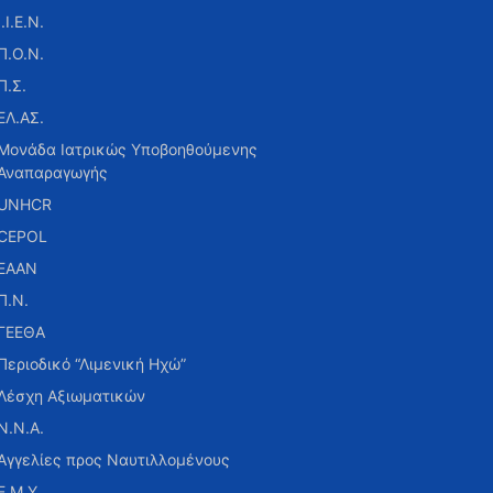
Ι.Ι.Ε.Ν.
Π.Ο.Ν.
Π.Σ.
ΕΛ.ΑΣ.
Μονάδα Ιατρικώς Υποβοηθούμενης
Αναπαραγωγής
UNHCR
CEPOL
ΕΑΑΝ
Π.Ν.
ΓΕΕΘΑ
Περιοδικό “Λιμενική Ηχώ”
Λέσχη Αξιωματικών
Ν.Ν.Α.
Αγγελίες προς Ναυτιλλομένους
Ε.Μ.Υ.