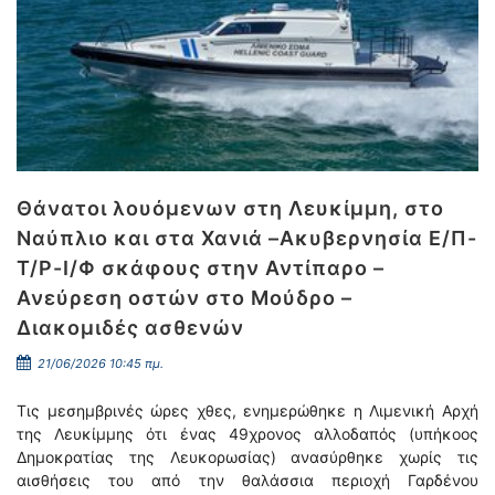
Θάνατοι λουόμενων στη Λευκίμμη, στο
Ναύπλιο και στα Χανιά –Ακυβερνησία Ε/Π-
Τ/Ρ-Ι/Φ σκάφους στην Αντίπαρο –
Ανεύρεση οστών στο Μούδρο –
Διακομιδές ασθενών
21/06/2026 10:45 πμ.
Τις μεσημβρινές ώρες χθες, ενημερώθηκε η Λιμενική Αρχή
της Λευκίμμης ότι ένας 49χρονος αλλοδαπός (υπήκοος
Δημοκρατίας της Λευκορωσίας) ανασύρθηκε χωρίς τις
αισθήσεις του από την θαλάσσια περιοχή Γαρδένου