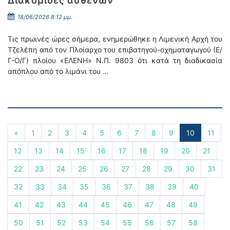
Διακομιδές ασθενών
18/06/2026 8:12 μμ.
Τις πρωινές ώρες σήμερα, ενημερώθηκε η Λιμενική Αρχή του
Τζελέπη από τον Πλοίαρχο του επιβατηγού-οχηματαγωγού (Ε/
Γ-Ο/Γ) πλοίου «ΕΛΕΝΗ» N.Π. 9803 ότι κατά τη διαδικασία
απόπλου από το λιμάνι του …
«
1
2
3
4
5
6
7
8
9
10
11
12
13
14
15
16
17
18
19
20
21
22
23
24
25
26
27
28
29
30
31
32
33
34
35
36
37
38
39
40
41
42
43
44
45
46
47
48
49
50
51
52
53
54
55
56
57
58