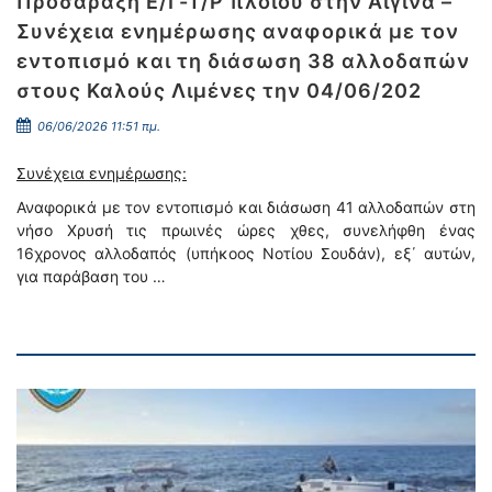
Προσάραξη Ε/Γ-Τ/Ρ πλοίου στην Αίγινα –
Συνέχεια ενημέρωσης αναφορικά με τον
εντοπισμό και τη διάσωση 38 αλλοδαπών
στους Καλούς Λιμένες την 04/06/202
06/06/2026 11:51 πμ.
Συνέχεια ενημέρωσης:
Αναφορικά με τον εντοπισμό και διάσωση 41 αλλοδαπών στη
νήσο Χρυσή τις πρωινές ώρες χθες, συνελήφθη ένας
16χρονος αλλοδαπός (υπήκοος Νοτίου Σουδάν), εξ΄ αυτών,
για παράβαση του …