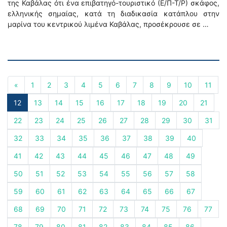
της Καβάλας ότι ένα επιβατηγό-τουριστικό (Ε/Π-Τ/Ρ) σκάφος,
ελληνικής σημαίας, κατά τη διαδικασία κατάπλου στην
μαρίνα του κεντρικού λιμένα Καβάλας, προσέκρουσε σε …
«
1
2
3
4
5
6
7
8
9
10
11
12
13
14
15
16
17
18
19
20
21
22
23
24
25
26
27
28
29
30
31
32
33
34
35
36
37
38
39
40
41
42
43
44
45
46
47
48
49
50
51
52
53
54
55
56
57
58
59
60
61
62
63
64
65
66
67
68
69
70
71
72
73
74
75
76
77
78
79
80
81
82
83
84
85
86