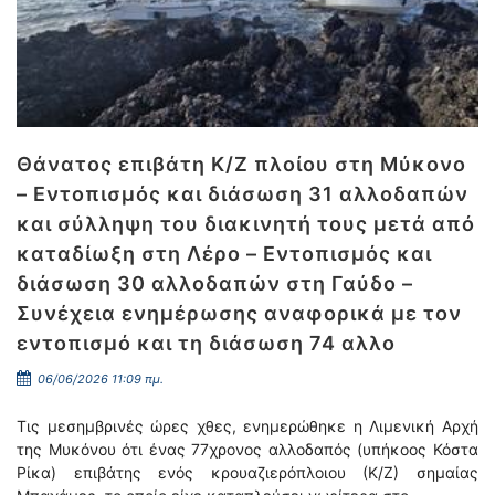
Θάνατος επιβάτη Κ/Ζ πλοίου στη Μύκονο
– Εντοπισμός και διάσωση 31 αλλοδαπών
και σύλληψη του διακινητή τους μετά από
καταδίωξη στη Λέρο – Εντοπισμός και
διάσωση 30 αλλοδαπών στη Γαύδο –
Συνέχεια ενημέρωσης αναφορικά με τον
εντοπισμό και τη διάσωση 74 αλλο
06/06/2026 11:09 πμ.
Τις μεσημβρινές ώρες χθες, ενημερώθηκε η Λιμενική Αρχή
της Μυκόνου ότι ένας 77χρονος αλλοδαπός (υπήκοος Κόστα
Ρίκα) επιβάτης ενός κρουαζιερόπλοιου (Κ/Ζ) σημαίας