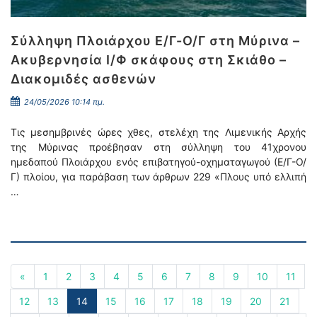
Σύλληψη Πλοιάρχου Ε/Γ-Ο/Γ στη Μύρινα –
Ακυβερνησία Ι/Φ σκάφους στη Σκιάθο –
Διακομιδές ασθενών
24/05/2026 10:14 πμ.
Τις μεσημβρινές ώρες χθες, στελέχη της Λιμενικής Αρχής
της Μύρινας προέβησαν στη σύλληψη του 41χρονου
ημεδαπού Πλοιάρχου ενός επιβατηγού-οχηματαγωγού (Ε/Γ-Ο/
Γ) πλοίου, για παράβαση των άρθρων 229 «Πλους υπό ελλιπή
…
«
1
2
3
4
5
6
7
8
9
10
11
12
13
14
15
16
17
18
19
20
21