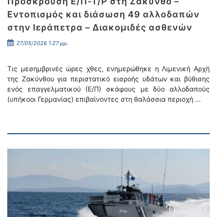
Πρόσκρουση Ε/Π-Τ/Ρ στη Ζάκυνθο –
Εντοπισμός και διάσωση 49 αλλοδαπών
στην Ιεράπετρα – Διακομιδές ασθενών
27/05/2026 1:27 μμ.
Τις μεσημβρινές ώρες χθες, ενημερώθηκε η Λιμενική Αρχή
της Ζακύνθου για περιστατικό εισροής υδάτων και βύθισης
ενός επαγγελματικού (Ε/Π) σκάφους με δύο αλλοδαπούς
(υπήκοοι Γερμανίας) επιβαίνοντες στη θαλάσσια περιοχή …