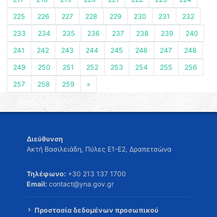
225
226
227
228
229
230
231
232
233
234
235
236
237
238
239
240
241
242
243
244
245
246
247
248
249
250
251
252
253
254
255
256
257
258
259
»
Διεύθυνση
Ακτή Βασιλειάδη, Πύλες Ε1-Ε2, Δραπετσώνα
Τηλέφωνο:
+30 213 137 1700
Email:
contact@yna.gov.gr
Προστασία δεδομένων προσωπικού