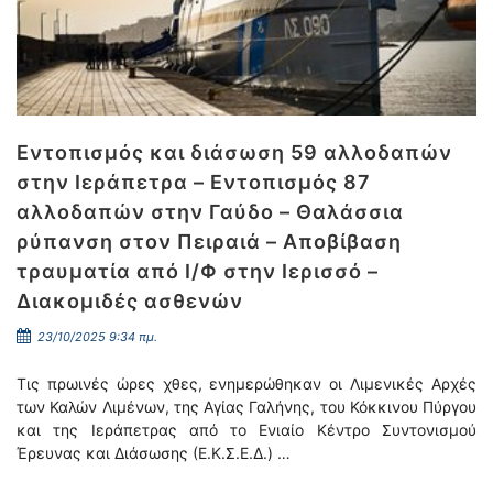
Εντοπισμός και διάσωση 59 αλλοδαπών
στην Ιεράπετρα – Εντοπισμός 87
αλλοδαπών στην Γαύδο – Θαλάσσια
ρύπανση στον Πειραιά – Αποβίβαση
τραυματία από Ι/Φ στην Ιερισσό –
Διακομιδές ασθενών
23/10/2025 9:34 πμ.
Τις πρωινές ώρες χθες, ενημερώθηκαν οι Λιμενικές Αρχές
των Καλών Λιμένων, της Αγίας Γαλήνης, του Κόκκινου Πύργου
και της Ιεράπετρας από το Ενιαίο Κέντρο Συντονισμού
Έρευνας και Διάσωσης (Ε.Κ.Σ.Ε.Δ.) …