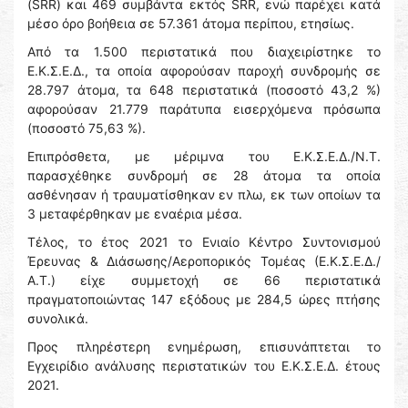
(SRR) και 469 συμβάντα εκτός SRR, ενώ παρέχει κατά
μέσο όρο βοήθεια σε 57.361 άτομα περίπου, ετησίως.
Από τα 1.500 περιστατικά που διαχειρίστηκε το
Ε.Κ.Σ.Ε.Δ., τα οποία αφορούσαν παροχή συνδρομής σε
28.797 άτομα, τα 648 περιστατικά (ποσοστό 43,2 %)
αφορούσαν 21.779 παράτυπα εισερχόμενα πρόσωπα
(ποσοστό 75,63 %).
Επιπρόσθετα, με μέριμνα του Ε.Κ.Σ.Ε.Δ./Ν.Τ.
παρασχέθηκε συνδρομή σε 28 άτομα τα οποία
ασθένησαν ή τραυματίσθηκαν εν πλω, εκ των οποίων τα
3 μεταφέρθηκαν με εναέρια μέσα.
Τέλος, το έτος 2021 το Ενιαίο Κέντρο Συντονισμού
Έρευνας & Διάσωσης/Αεροπορικός Τομέας (Ε.Κ.Σ.Ε.Δ./
Α.Τ.) είχε συμμετοχή σε 66 περιστατικά
πραγματοποιώντας 147 εξόδους με 284,5 ώρες πτήσης
συνολικά.
Προς πληρέστερη ενημέρωση, επισυνάπτεται το
Εγχειρίδιο ανάλυσης περιστατικών του Ε.Κ.Σ.Ε.Δ. έτους
2021.