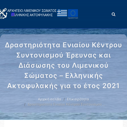
Δραστηριότητα Ενιαίου Κέντρου
Συντονισμού Έρευνας και
Διάσωσης του Λιμενικού
Σώματος – Ελληνικής
Ακτοφυλακής για το έτος 2021
Αρχική σελίδα
Επικαιρότητα
Δραστηριότητα Ενιαίου Κέντρου Συντονισμού …