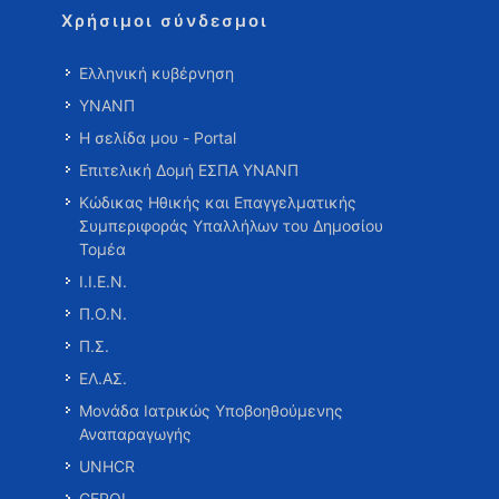
Χρήσιμοι σύνδεσμοι
Ελληνική κυβέρνηση
ΥΝΑΝΠ
Η σελίδα μου - Portal
Επιτελική Δομή ΕΣΠΑ ΥΝΑΝΠ
Κώδικας Ηθικής και Επαγγελματικής
Συμπεριφοράς Υπαλλήλων του Δημοσίου
Τομέα
Ι.Ι.Ε.Ν.
Π.Ο.Ν.
Π.Σ.
ΕΛ.ΑΣ.
Μονάδα Ιατρικώς Υποβοηθούμενης
Αναπαραγωγής
UNHCR
CEPOL