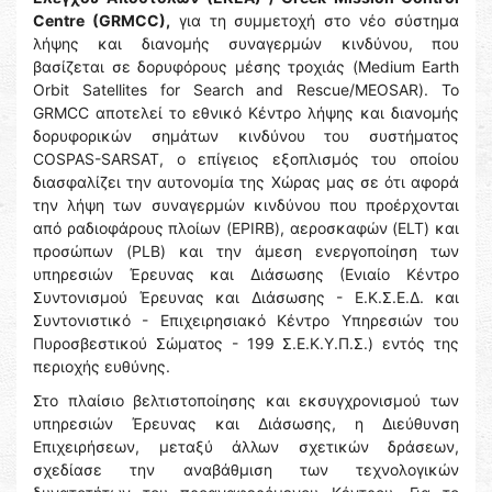
Centre (GRMCC),
για τη συμμετοχή στο νέο σύστημα
λήψης και διανομής συναγερμών κινδύνου, που
βασίζεται σε δορυφόρους μέσης τροχιάς (Medium Earth
Orbit Satellites for Search and Rescue/MEOSAR). Το
GRMCC αποτελεί το εθνικό Κέντρο λήψης και διανομής
δορυφορικών σημάτων κινδύνου του συστήματος
COSPAS-SARSAT, ο επίγειος εξοπλισμός του οποίου
διασφαλίζει την αυτονομία της Χώρας μας σε ότι αφορά
την λήψη των συναγερμών κινδύνου που προέρχονται
από ραδιοφάρους πλοίων (EPIRB), αεροσκαφών (ELT) και
προσώπων (PLB) και την άμεση ενεργοποίηση των
υπηρεσιών Έρευνας και Διάσωσης (Ενιαίο Κέντρο
Συντονισμού Έρευνας και Διάσωσης - Ε.Κ.Σ.Ε.Δ. και
Συντονιστικό - Επιχειρησιακό Κέντρο Υπηρεσιών του
Πυροσβεστικού Σώματος - 199 Σ.Ε.Κ.Υ.Π.Σ.) εντός της
περιοχής ευθύνης.
Στο πλαίσιο βελτιστοποίησης και εκσυγχρονισμού των
υπηρεσιών Έρευνας και Διάσωσης, η Διεύθυνση
Επιχειρήσεων, μεταξύ άλλων σχετικών δράσεων,
σχεδίασε την αναβάθμιση των τεχνολογικών