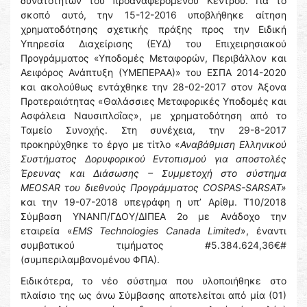
δυνατοτήτων του προαναφερόμενου Κέντρου. Για το
σκοπό αυτό, την 15-12-2016 υποβλήθηκε αίτηση
χρηματοδότησης σχετικής πράξης προς την Ειδική
Υπηρεσία Διαχείρισης (ΕΥΔ) του Επιχειρησιακού
Προγράμματος «Υποδομές Μεταφορών, Περιβάλλον και
Αειφόρος Ανάπτυξη (ΥΜΕΠΕΡΑΑ)» του ΕΣΠΑ 2014-2020
και ακολούθως εντάχθηκε την 28-02-2017 στον Άξονα
Προτεραιότητας «Θαλάσσιες Μεταφορικές Υποδομές και
Ασφάλεια Ναυσιπλοΐας», με χρηματοδότηση από το
Ταμείο Συνοχής. Στη συνέχεια, την 29-8-2017
προκηρύχθηκε το έργο με τίτλο «
Αναβάθμιση Ελληνικού
Συστήματος Δορυφορικού Εντοπισμού για αποστολές
Έρευνας και Διάσωσης – Συμμετοχή στο σύστημα
MEOSAR του διεθνούς Προγράμματος COSPAS-SARSAT»
και την 19-07-2018 υπεγράφη η υπ’ Αρίθμ. T10/2018
Σύμβαση ΥΝΑΝΠ/ΓΔΟΥ/ΔΙΠΕΑ 2ο με Ανάδοχο την
εταιρεία «
EMS
Technologies
Canada
Limited
», έναντι
συμβατικού τιμήματος #5.384.624,36€#
(συμπεριλαμβανομένου ΦΠΑ).
Ειδικότερα, το νέο σύστημα που υλοποιήθηκε στο
πλαίσιο της ως άνω Σύμβασης αποτελείται από μία (01)