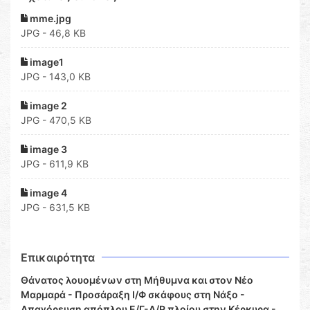
mme.jpg
JPG - 46,8 KB
image1
JPG - 143,0 KB
image 2
JPG - 470,5 KB
image 3
JPG - 611,9 KB
image 4
JPG - 631,5 KB
Επικαιρότητα
Θάνατος λουομένων στη Μήθυμνα και στον Νέο
Μαρμαρά - Προσάραξη Ι/Φ σκάφους στη Νάξο -
Απαγόρευση απόπλου Ε/Γ-Δ/Ρ πλοίου στην Κέρκυρα -