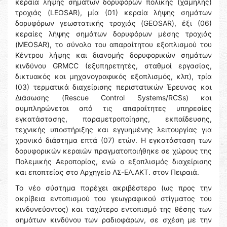
κεραία λήψης σημάτων δορυφόρων πολικής (χαμηλής)
τροχιάς (LEOSAR), μία (01) κεραία λήψης σημάτων
δορυφόρων γεωστατικής τροχιάς (GEOSAR), έξι (06)
κεραίες λήψης σημάτων δορυφόρων μέσης τροχιάς
(MEOSAR), το σύνολο του απαραίτητου εξοπλισμού του
Κέντρου λήψης και διανομής δορυφορικών σημάτων
κινδύνου GRMCC (εξυπηρετητές, σταθμοί εργασίας,
δικτυακός και μηχανογραφικός εξοπλισμός, κλπ), τρία
(03) τερματικά διαχείρισης περιστατικών Έρευνας και
Διάσωσης (Rescue Control Systems/RCSs) και
συμπληρώνεται από τις απαραίτητες υπηρεσίες
εγκατάστασης, παραμετροποίησης, εκπαίδευσης,
τεχνικής υποστήριξης και εγγυημένης λειτουργίας για
χρονικό διάστημα επτά (07) ετών. Η εγκατάσταση των
δορυφορικών κεραιών πραγματοποιήθηκε σε χώρους της
Πολεμικής Αεροπορίας, ενώ ο εξοπλισμός διαχείρισης
και εποπτείας στο Αρχηγείο ΛΣ-ΕΛ.ΑΚΤ. στον Πειραιά.
Το νέο σύστημα παρέχει ακριβέστερο (ως προς την
ακρίβεια εντοπισμού του γεωγραφικού στίγματος του
κινδυνεύοντος) και ταχύτερο εντοπισμό της θέσης των
σημάτων κινδύνου των ραδιοφάρων, σε σχέση με την