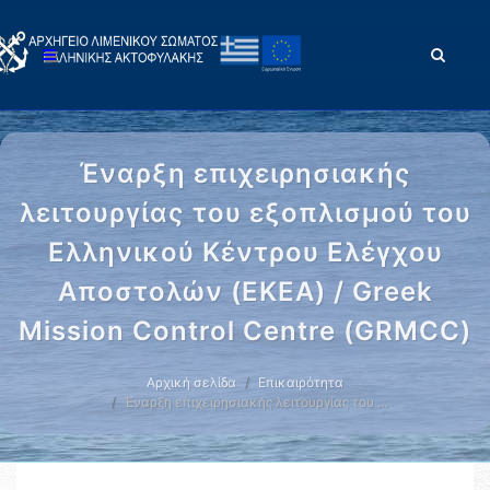
Έναρξη επιχειρησιακής
λειτουργίας του εξοπλισμού του
Ελληνικού Κέντρου Ελέγχου
Αποστολών (ΕΚΕΑ) / Greek
Mission Control Centre (GRMCC)
Αρχική σελίδα
Επικαιρότητα
Έναρξη επιχειρησιακής λειτουργίας του …