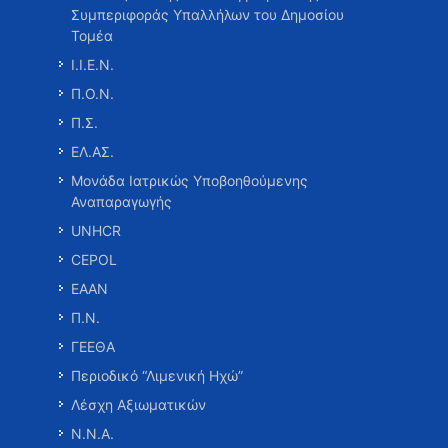
Συμπεριφοράς Υπαλλήλων του Δημοσίου
Τομέα
Ι.Ι.Ε.Ν.
Π.Ο.Ν.
Π.Σ.
ΕΛ.ΑΣ.
Μονάδα Ιατρικώς Υποβοηθούμενης
Αναπαραγωγής
UNHCR
CEPOL
ΕΑΑΝ
Π.Ν.
ΓΕΕΘΑ
Περιοδικό “Λιμενική Ηχώ”
Λέσχη Αξιωματικών
Ν.Ν.Α.