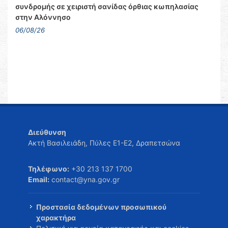
συνδρομής σε χειριστή σανίδας όρθιας κωπηλασίας
στην Αλόννησο
06/08/26
Διεύθυνση
Ακτή Βασιλειάδη, Πύλες Ε1-Ε2, Δραπετσώνα
Τηλέφωνο:
+30 213 137 1700
Email:
contact@yna.gov.gr
Προστασία δεδομένων προσωπικού
χαρακτήρα