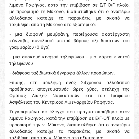
λιμένα Ραφήνας, κατά την επιβίβαση σε Ε/Γ-Ο/Γ πλοίο,
με προορισμό τη Μύκονο, διαπιστώθηκε ότι ο ανωτέρω
αλλοδαπός κατείχε τα παρακάτω, με σκοπό να
ταξιδέψει από τη Μύκονο στο εξωτερικό:
- μια διαφανή μεμβράνη, περιέχουσα ακατέργαστη
κάνναβη, συνολικού μικτού βάρους έξι δεκάτων του
γραμμαρίου (0,6γρ)
- μια συσκευή κινητού τηλεφώνου - μια κάρτα κινητού
τηλεφώνου
- διάφορα ταξιδιωτικά έγγραφα άλλων προσώπων
.
Επίσης, στη σύλληψη ενός 24χρονου αλλοδαπού
προέβησαν, απογευματινές ώρες χθες, στελέχη της
Ομάδας Δίωξης Ναρκωτικών και του Γραφείου
Ασφάλειας του Κεντρικού Λιμεναρχείου Ραφήνας.
Συγκεκριμένα σε έλεγχο που πραγματοποιήθηκε στον
λιμένα Ραφήνας, κατά την επιβίβαση σε Ε/Γ-Ο/Γ πλοίο με
προορισμό την ν. Μύκονο, διαπιστώθηκε ότι ο ανωτέρω
αλλοδαπός κατείχε τα παρακάτω, με σκοπό να
ταξιδέψει από την ν. Μύκονο στο εξωτερικό: