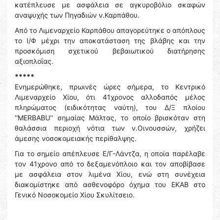
κατέπλευσε με ασφάλεια σε αγκυροβόλιο σκαφών
αναψυχής των Πηγαδιών ν.Καρπάθου.
Από το Λιμεναρχείο Καρπάθου απαγορεύτηκε ο απόπλους
το Ι/Φ μέχρι την αποκατάσταση της βλάβης και την
προσκόμιση σχετικού βεβαιωτικού διατήρησης
αξιοπλοΐας.
*****
Ενημερώθηκε, πρωινές ώρες σήμερα, το Κεντρικό
Λιμεναρχείο Χίου, ότι 41χρονος αλλοδαπός μέλος
πληρώματος (ειδικότητας ναύτη), του Δ/Ξ πλοίου
''MERBABU'' σημαίας Μάλτας, το οποίο βρισκόταν στη
θαλάσσια περιοχή νότια των ν.Οινουσσών, χρήζει
άμεσης νοσοκομειακής περίθαλψης.
Για το σημείο απέπλευσε Ε/Γ-Λάντζα, η οποία παρέλαβε
τον 41χρονο από το δεξαμενόπλοιο και τον αποβίβασε
με ασφάλεια στον λιμένα Χίου, ενώ στη συνέχεια
διακομίστηκε από ασθενοφόρο όχημα του ΕΚΑΒ στο
Γενικό Νοσοκομείο Χίου Σκυλίτσειο.