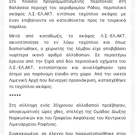
Στο πλαίσιο προγραμματισμένης περιπολίας στη
θαλάσσια περιοχή του αεροδρομίου Ρόδου, περιπολικό
σκάφος Λ.Σ.-ΕΛ.ΑΚΤ. εντόπισε ταχύπλοο σκάφος με
έναν επιβαίνοντα να κατευθύνεται προς τα τουρκικά
παράλια.
Μετά από καταδίωξη, το σκάφος Λ.Σ.-ΕΛ.ΑΚΤ.
ακινητοποίησε το εν λόγω ταχύπλοο και όπως
διαπιστώθηκε, ο χειριστής της λέμβου είχε αποβιβάσει
νωρίτερα ικανό αριθμό αλλοδαπών. Σε περαιτέρω
έρευνα από την ξηρά από δύο περιπολικά οχήματα του
Λ.Σ.-ΕΛ.ΑΚΤ. εντοπίστηκαν και συνελήφθησαν τρία
άτομα για παράνομη είσοδο στη χώρα. Από την οικεία
Λιμενική Αρχή που διενεργεί προανάκριση, κατασχέθηκε
το ταχύπλοο σκάφος.
*****
Στη σύλληψη ενός 30χρονου αλλοδαπού προέβησαν,
απογευματινές ώρες χθες, στελέχη της Ομάδας Δίωξης
Ναρκωτικών και του Γραφείου Ασφάλειας του Κεντρικού
Λιμεναρχείου Ραφήνας.
Συγκεκριμένα, σε έλεγχο που πραγματοποιήθηκε στον