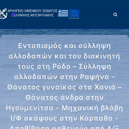
Εντοπισμός και σύλληψη
αλλοδαπών και του διακινητή
τους στη Ρόδο – Σύλληψη
αλλοδαπών στην Ραφήνα –
Θάνατος γυναίκας στα Χανιά –
Θάνατος άνδρα στην
Ηγουμενίτσα – Μηχανική βλάβη
Ι/Φ σκάφους στην Κάρπαθο -
Αποβίβαση ασθενούς από Δ/Ξ