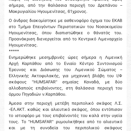
σήμερα, από την θαλάσσια περιοχή του Δρεπάνου –
Μακρυγιαλίου Ηγουμενίτσας, 61χρονος.
Ο άνδρας διακομίστηκε με ασθενοφόρο όχημα του ΕΚΑΒ
στο Τμήμα Επειγόντων Περιστατικών του Νοσοκομείου
Ηγουμενίτσας, όπου διαπιστώθηκε ο θάνατός του.
Προανάκριση διενεργείται από το Κεντρικό Λιμεναρχείο
Ηγουμενίτσας.
*****
Ενημερώθηκε μεσημβρινές ώρες σήμερα η Λιμενική
Αρχή Καρπάθου από το Ενιαίο Κέντρο Συντονισμού
Έρευνας και Διάσωσης του Λιμενικού Σώματος –
Ελληνικής Ακτοφυλακής, για μηχανική βλάβη του Ι/Φ
σκάφους ''HUMSAFAR'' σημαίας Καναδά, με δύο
αλλοδαπούς επιβαίνοντες, στη θαλάσσια περιοχή του
όρμου Πηγαδιών ν.Καρπάθου.
Άμεσα στην περιοχή μετέβη περιπολικό σκάφος Λ.Σ.
-ΕΛ.ΑΚΤ. καθώς και αλιευτικό σκάφος, όπου εντόπισαν
το ιστιοφόρο με τους επιβαίνοντές του καλά στην υγεία
τους. Το ''HUMSAFAR'' ρυμουλκήθηκε από το αλιευτικό
και με τη συνοδεία του περιπολικού σκάφους