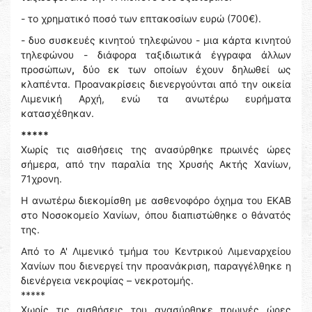
- το χρηματικό ποσό των επτακοσίων ευρώ (700€).
- δυο συσκευές κινητού τηλεφώνου - μια κάρτα κινητού
τηλεφώνου - διάφορα ταξιδιωτικά έγγραφα άλλων
προσώπων
,
δύο εκ των οποίων έχουν δηλωθεί ως
κλαπέντα. Προανακρίσεις διενεργούνται από την οικεία
Λιμενική Αρχή, ενώ τα ανωτέρω ευρήματα
κατασχέθηκαν.
*****
Χωρίς τις αισθήσεις της ανασύρθηκε πρωινές ώρες
σήμερα, από την παραλία της Χρυσής Ακτής Χανίων,
71χρονη.
Η ανωτέρω διεκομίσθη με ασθενοφόρο όχημα του ΕΚΑΒ
στο Νοσοκομείο Χανίων, όπου διαπιστώθηκε ο θάνατός
της.
Από το Α' Λιμενικό τμήμα του Κεντρικού Λιμεναρχείου
Χανίων που διενεργεί την προανάκριση, παραγγέλθηκε η
διενέργεια νεκροψίας – νεκροτομής.
*****
Χωρίς τις αισθήσεις του ανασύρθηκε πρωινές ώρες