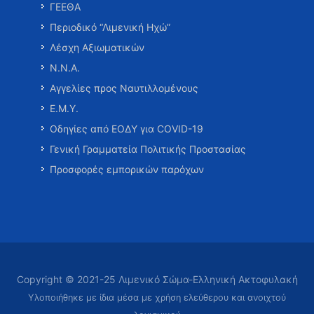
ΓΕΕΘΑ
Περιοδικό “Λιμενική Ηχώ”
Λέσχη Αξιωματικών
Ν.Ν.Α.
Αγγελίες προς Ναυτιλλομένους
Ε.Μ.Υ.
Οδηγίες από ΕΟΔΥ για COVID-19
Γενική Γραμματεία Πολιτικής Προστασίας
Προσφορές εμπορικών παρόχων
Copyright © 2021-25 Λιμενικό Σώμα-Ελληνική Ακτοφυλακή
Υλοποιήθηκε με ίδια μέσα με χρήση ελεύθερου και ανοιχτού