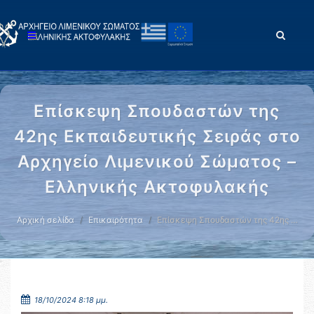
Επίσκεψη Σπουδαστών της
42ης Εκπαιδευτικής Σειράς στο
Αρχηγείο Λιμενικού Σώματος –
Ελληνικής Ακτοφυλακής
Αρχική σελίδα
Επικαιρότητα
Επίσκεψη Σπουδαστών της 42ης …
18/10/2024 8:18 μμ.