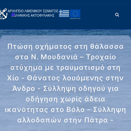
Πτώση οχήματος στη θάλασσα
στα Ν. Μουδανιά – Τροχαίο
ατύχημα με τραυματισμό στη
Χίο - Θάνατος λουόμενης στην
Άνδρο - Σύλληψη οδηγού για
οδήγηση χωρίς άδεια
ικανότητας στο Βόλο – Σύλληψη
αλλοδαπών στην Πάτρα -