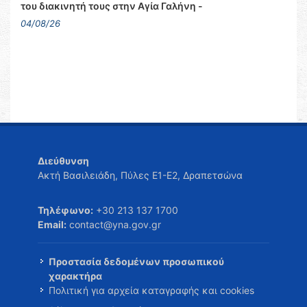
του διακινητή τους στην Αγία Γαλήνη -
04/08/26
Διεύθυνση
Ακτή Βασιλειάδη, Πύλες Ε1-Ε2, Δραπετσώνα
Τηλέφωνο:
+30 213 137 1700
Email:
contact@yna.gov.gr
Προστασία δεδομένων προσωπικού
χαρακτήρα
Πολιτική για αρχεία καταγραφής και cookies