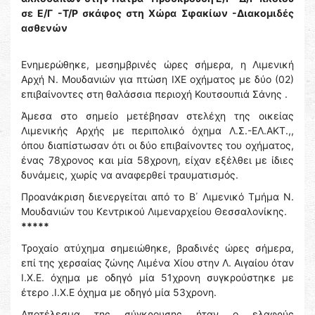
σε Ε/Γ -Τ/Ρ σκάφος στη Χώρα Σφακίων -Διακομιδές
ασθενών
Ενημερώθηκε, μεσημβρινές ώρες σήμερα, η Λιμενική
Αρχή Ν. Μουδανιών για πτώση ΙΧΕ οχήματος με δύο (02)
επιβαίνοντες στη θαλάσσια περιοχή Κουτσουπιά Σάνης .
Άμεσα στο σημείο μετέβησαν στελέχη της οικείας
Λιμενικής Αρχής με περιπολικό όχημα Λ.Σ.-ΕΛ.ΑΚΤ.,,
όπου διαπίστωσαν ότι οι δύο επιβαίνοντες του οχήματος,
ένας 78χρονος και μία 58χρονη, είχαν εξέλθει με ίδιες
δυνάμεις, χωρίς να αναφερθεί τραυματισμός.
Προανάκριση διενεργείται από το Β΄ Λιμενικό Τμήμα Ν.
Μουδανιών του Κεντρικού Λιμεναρχείου Θεσσαλονίκης.
*****
Τροχαίο ατύχημα σημειώθηκε, βραδινές ώρες σήμερα,
επί της χερσαίας ζώνης Λιμένα Χίου στην Λ. Αιγαίου όταν
Ι.Χ.Ε. όχημα με οδηγό μία 51χρονη συγκρούστηκε με
έτερο .Ι.Χ.Ε όχημα με οδηγό μία 53χρονη.
Αποτέλεσμα της σύγκρουσης ήταν ο ελαφρύς