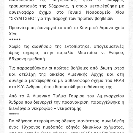
τραυματισμός της 53χρονης, η οποία μεταφέρθηκε με
ασθενοφόρο όχημα στο Γενικό Νοσοκομείο Χίου
''ΣΚΥΛΙΤΣΕΙΟ'' για την παροχή των πρώτων βοηθειών.
Προανάκριση διενεργείται από το Κεντρικό Λιμεναρχείο
Χίου.
*****
Χωρίς τις αισθήσεις της εντοπίστηκε, απογευματινές
ώρες σήμερα, στην παραλία Μπατσίου ν. Άνδρου,
65χρονη ημεδαπή.
Τις παρασχέθηκαν οι πρώτες βοήθειες από ιδιώτη ιατρό
και στελέχη της οικείας Λιμενικής Αρχής και στη
συνέχεια μεταφέρθηκε με ασθενοφόρο όχημα του ΕΚΑΒ
στο Κ.Υ. Άνδρου , όπου διαπιστώθηκε ο θάνατός της.
Από το Ά Λιμενικό Τμήμα Γαυρίου του Λιμεναρχείου
Άνδρου που διενεργεί την προανάκριση, παραγγέλθηκε η
διενέργεια νεκροψίας – νεκροτομής.
*****
Για οδήγηση στερούμενος άδειας ικανότητας, συνελήφθη
ένας 19χρονος ημεδαπός οδηγός δίκυκλου οχήματος,