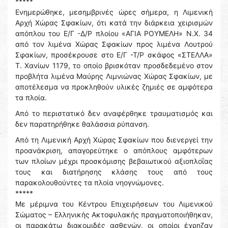
*****
Ενημερώθηκε, μεσημβρινές ώρες σήμερα, η Λιμενική
Αρχή Χώρας Σφακίων, ότι κατά την διάρκεια χειρισμών
απόπλου του Ε/Γ -Δ/Ρ πλοίου «ΑΓΙΑ ΡΟΥΜΕΛΗ» Ν.Χ. 34
από τον λιμένα Χώρας Σφακίων προς λιμένα Λουτρού
Σφακίων, προσέκρουσε στο Ε/Γ -Τ/Ρ σκάφος «ΣΤΕΛΛΑ»
Τ. Χανίων 1179, το οποίο βρισκόταν προσδεδεμένο στον
προβλήτα λιμένα Μαύρης Λιμνιώνας Χώρας Σφακίων, με
αποτέλεσμα να προκληθούν υλικές ζημιές σε αμφότερα
τα πλοία.
Από το περιστατικό δεν αναφέρθηκε τραυματισμός και
δεν παρατηρήθηκε θαλάσσια ρύπανση.
Από τη Λιμενική Αρχή Χώρας Σφακίων που διενεργεί την
προανάκριση, απαγορεύτηκε ο απόπλους αμφότερων
των πλοίων μέχρι προσκόμισης βεβαιωτικού αξιοπλοΐας
τους και διατήρησης κλάσης τους από τους
παρακολουθούντες τα πλοία νηογνώμονες.
*****
Με μέριμνα του Κέντρου Επιχειρήσεων του Λιμενικού
Σώματος – Ελληνικής Ακτοφυλακής πραγματοποιήθηκαν,
οι παρακάτω διακομιδές ασθενών, οι οποίοι έχρηζαν