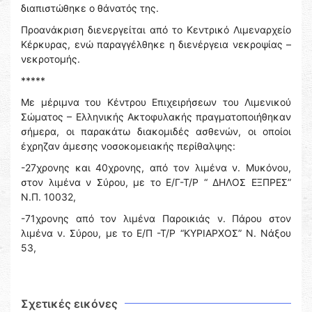
διαπιστώθηκε ο θάνατός της.
Προανάκριση διενεργείται από το Κεντρικό Λιμεναρχείο
Κέρκυρας, ενώ παραγγέλθηκε η διενέργεια νεκροψίας –
νεκροτομής.
*****
Με μέριμνα του Κέντρου Επιχειρήσεων του Λιμενικού
Σώματος – Ελληνικής Ακτοφυλακής πραγματοποιήθηκαν
σήμερα, οι παρακάτω διακομιδές ασθενών, οι οποίοι
έχρηζαν άμεσης νοσοκομειακής περίθαλψης:
-27χρονης και 40χρονης, από τον λιμένα ν. Μυκόνου,
στον λιμένα ν Σύρου, με το Ε/Γ-Τ/Ρ “ ΔΗΛΟΣ ΕΞΠΡΕΣ”
Ν.Π. 10032,
-71χρονης από τον λιμένα Παροικιάς ν. Πάρου στον
λιμένα ν. Σύρου, με το Ε/Π -Τ/Ρ “ΚΥΡΙΑΡΧΟΣ” Ν. Νάξου
53,
Σχετικές εικόνες