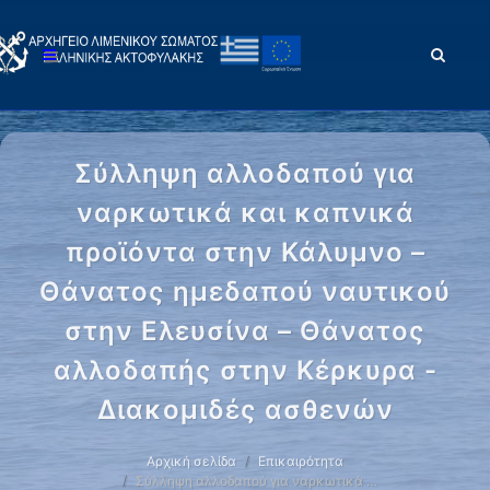
Σύλληψη αλλοδαπού για
ναρκωτικά και καπνικά
προϊόντα στην Κάλυμνο –
Θάνατος ημεδαπού ναυτικού
στην Ελευσίνα – Θάνατος
αλλοδαπής στην Κέρκυρα -
Διακομιδές ασθενών
Αρχική σελίδα
Επικαιρότητα
Σύλληψη αλλοδαπού για ναρκωτικά …