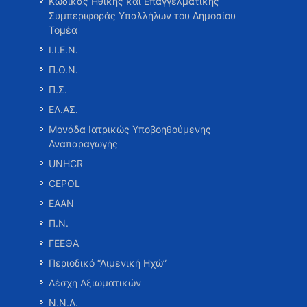
Κώδικας Ηθικής και Επαγγελματικής
Συμπεριφοράς Υπαλλήλων του Δημοσίου
Τομέα
Ι.Ι.Ε.Ν.
Π.Ο.Ν.
Π.Σ.
ΕΛ.ΑΣ.
Μονάδα Ιατρικώς Υποβοηθούμενης
Αναπαραγωγής
UNHCR
CEPOL
ΕΑΑΝ
Π.Ν.
ΓΕΕΘΑ
Περιοδικό “Λιμενική Ηχώ”
Λέσχη Αξιωματικών
Ν.Ν.Α.