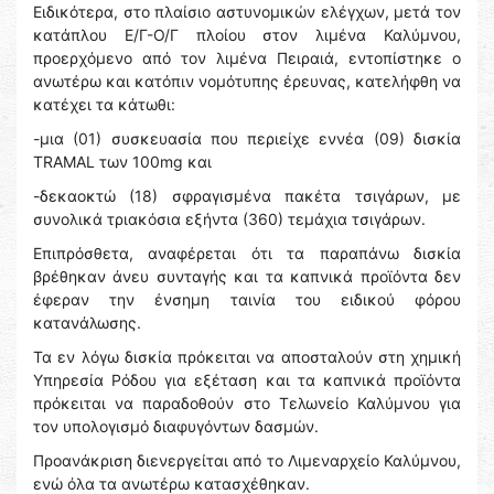
Ειδικότερα, στο πλαίσιο αστυνομικών ελέγχων, μετά τον
κατάπλου Ε/Γ-Ο/Γ πλοίου στον λιμένα Καλύμνου,
προερχόμενο από τον λιμένα Πειραιά, εντοπίστηκε ο
ανωτέρω και κατόπιν νομότυπης έρευνας, κατελήφθη να
κατέχει τα κάτωθι:
-μια (01) συσκευασία που περιείχε εννέα (09) δισκία
TRAMAL των 100mg και
-δεκαοκτώ (18) σφραγισμένα πακέτα τσιγάρων, με
συνολικά τριακόσια εξήντα (360) τεμάχια τσιγάρων.
Επιπρόσθετα, αναφέρεται ότι τα παραπάνω δισκία
βρέθηκαν άνευ συνταγής και τα καπνικά προϊόντα δεν
έφεραν την ένσημη ταινία του ειδικού φόρου
κατανάλωσης.
Τα εν λόγω δισκία πρόκειται να αποσταλούν στη χημική
Υπηρεσία Ρόδου για εξέταση και τα καπνικά προϊόντα
πρόκειται να παραδοθούν στο Τελωνείο Καλύμνου για
τον υπολογισμό διαφυγόντων δασμών.
Προανάκριση διενεργείται από το Λιμεναρχείο Καλύμνου,
ενώ όλα τα ανωτέρω κατασχέθηκαν.