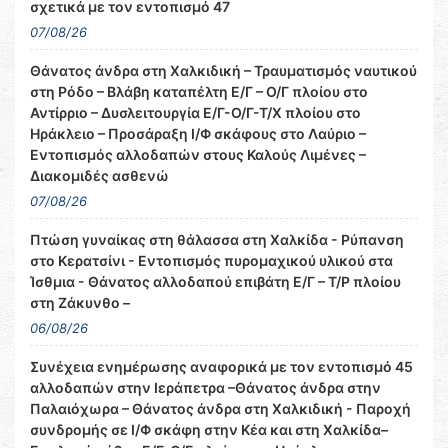
σχετικά με τον εντοπισμό 47
07/08/26
Θάνατος άνδρα στη Χαλκιδική – Τραυματισμός ναυτικού
στη Ρόδο – Βλάβη καταπέλτη Ε/Γ – Ο/Γ πλοίου στο
Αντίρριο – Δυσλειτουργία Ε/Γ-Ο/Γ-Τ/Χ πλοίου στο
Ηράκλειο – Προσάραξη Ι/Φ σκάφους στο Λαύριο –
Εντοπισμός αλλοδαπών στους Καλούς Λιμένες –
Διακομιδές ασθενώ
07/08/26
Πτώση γυναίκας στη θάλασσα στη Χαλκίδα - Ρύπανση
στο Κερατσίνι - Εντοπισμός πυρομαχικού υλικού στα
Ίσθμια - Θάνατος αλλοδαπού επιβάτη Ε/Γ – Τ/Ρ πλοίου
στη Ζάκυνθο –
06/08/26
Συνέχεια ενημέρωσης αναφορικά με τον εντοπισμό 45
αλλοδαπών στην Ιεράπετρα –Θάνατος άνδρα στην
Παλαιόχωρα – Θάνατος άνδρα στη Χαλκιδική - Παροχή
συνδρομής σε Ι/Φ σκάφη στην Κέα και στη Χαλκίδα–