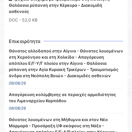
Θαλάσσια ρύπανση στην Κέρκυρα – Διακομιδή
ασθενούς
DOC
- 52,0 KB
Επικαιρότητα
Θάνατος αλλοδαπού στην Αίγινα - Θάνατος λουομένων
στη Χερσόνησο και στη Χαλκίδα - Απαγόρευση
απόπλου Ε/Γ-Υ/Γ πλοίου στην Αίγινα - Θαλάσσια
ρύπανση στην Αγία Κυριακή Τρικέρων - Τραυματισμός
άνδρα στη Νεάπολη Βοιών - Διακομιδές ασθενών
09/08/26
Απαγόρευση κολύμβησης σε περιοχές αρμοδιότητας
του Λιμεναρχείου Καρπάθου
09/08/26
Θάνατος λουομένων στη Μήθυμνα και στον Νέο
Μαρμαρά - Προσάραξη Ι/Φ σκάφους στη Νάξο -
Απαγόρευση απόπλου Ε/Γ-Δ/Ρ πλοίου στην Κέρκυρα -