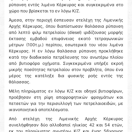
ρύπανση εντός λιμένα Κέρκυρας και συγκεκριμένα στο
χώρο που βρίσκεται το εν λόγω Κ/Ζ.
Άμεσα, στην περιοχή έσπευσαν στελέχη της Λιμενικής
Αρχής Κέρκυρας, όπου διαπίστωσαν θαλάσσια ρύπανση
από λεπτό φιλμ πετρελαίου (diesel) ιριδίζουσας μορφής
έκτασης εμβαδού επιφάνειας εκατό τετραγωνικών
μέτρων (100τ.μ.) περίπου, εσωτερικά του νέου λιμένα
Κέρκυρας. Η εν λόγω θαλάσσια ρύπανση προκλήθηκε
κατά την διαδικασία πετρέλευσης του ανωτέρω πλοίου
από βυτιοφόρα οχήματα. Συγκεκριμένα υπήρξε εκροή
μικρής ποσότητας πετρελαίου στον προβλήτα, όπου ένα
μέρος της κατέληξε δια φυσικής ροής εντός της
θάλασσας.
Μέλη πληρώματος εν λόγω Κ/Ζ και οδηγοί βυτιοφόρων,
προέβησαν στη ρίψη απορροφητικών φραγμάτων και
πετσετών για την περισυλλογή των πετρελαιοειδών, με
ικανοποιητικά αποτελέσματα.
Από στελέχη της Λιμενικής Αρχής Κέρκυρας
συνελήφθησαν δύο αλλοδαποί ηλικίας 42 και 54 ετών,
εκ του πληρώματος ανωτέρω Κ/Ζ και ένας 56χρονος