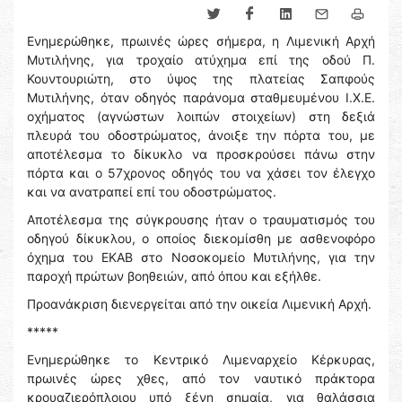
Ενημερώθηκε, πρωινές ώρες σήμερα, η Λιμενική Αρχή
Μυτιλήνης, για τροχαίο ατύχημα επί της οδού Π.
Κουντουριώτη, στο ύψος της πλατείας Σαπφούς
Μυτιλήνης, όταν οδηγός παράνομα σταθμευμένου Ι.Χ.Ε.
οχήματος (αγνώστων λοιπών στοιχείων) στη δεξιά
πλευρά του οδοστρώματος, άνοιξε την πόρτα του, με
αποτέλεσμα το δίκυκλο να προσκρούσει πάνω στην
πόρτα και ο 57χρονος οδηγός του να χάσει τον έλεγχο
και να ανατραπεί επί του οδοστρώματος.
Αποτέλεσμα της σύγκρουσης ήταν ο τραυματισμός του
οδηγού δίκυκλου, ο οποίος διεκομίσθη με ασθενοφόρο
όχημα του ΕΚΑΒ στο Νοσοκομείο Μυτιλήνης, για την
παροχή πρώτων βοηθειών, από όπου και εξήλθε.
Προανάκριση διενεργείται από την οικεία Λιμενική Αρχή.
*****
Ενημερώθηκε το Κεντρικό Λιμεναρχείο Κέρκυρας,
πρωινές ώρες χθες, από τον ναυτικό πράκτορα
κρουαζιερόπλοιου υπό ξένη σημαία, για θαλάσσια