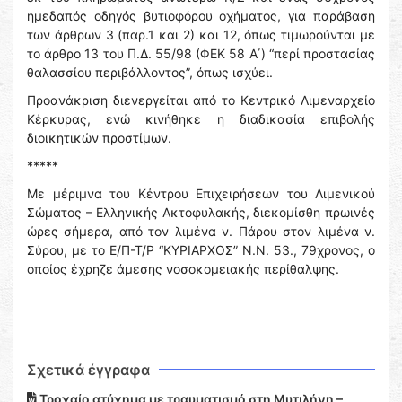
ημεδαπός οδηγός βυτιοφόρου οχήματος, για παράβαση
των άρθρων 3 (παρ.1 και 2) και 12, όπως τιμωρούνται με
το άρθρο 13 του Π.Δ. 55/98 (ΦΕΚ 58 Α΄) “περί προστασίας
θαλασσίου περιβάλλοντος”, όπως ισχύει.
Προανάκριση διενεργείται από το Κεντρικό Λιμεναρχείο
Κέρκυρας, ενώ κινήθηκε η διαδικασία επιβολής
διοικητικών προστίμων.
*****
Με μέριμνα του Κέντρου Επιχειρήσεων του Λιμενικού
Σώματος – Ελληνικής Ακτοφυλακής, διεκομίσθη πρωινές
ώρες σήμερα, από τον λιμένα ν. Πάρου στον λιμένα ν.
Σύρου, με το Ε/Π-Τ/Ρ “ΚΥΡΙΑΡΧΟΣ” Ν.Ν. 53., 79χρονος, ο
οποίος έχρηζε άμεσης νοσοκομειακής περίθαλψης.
Σχετικά έγγραφα
Τροχαίο ατύχημα με τραυματισμό στη Μυτιλήνη –