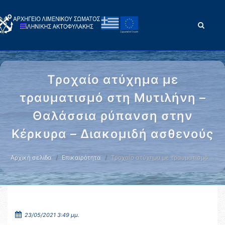
Τροχαίο ατύχημα με
τραυματισμό στη Μυτιλήνη –
Θαλάσσια ρύπανση στην
Κέρκυρα – Διακομιδή ασθενούς
Αρχική σελίδα
Επικαιρότητα
Τροχαίο ατύχημα με τραυματισμό …
23/05/2021 3:49 μμ.