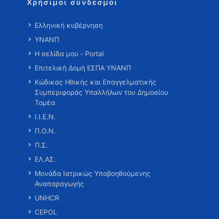
Χρήσιμοι σύνδεσμοι
Ελληνική κυβέρνηση
ΥΝΑΝΠ
Η σελίδα μου - Portal
Επιτελική Δομή ΕΣΠΑ ΥΝΑΝΠ
Κώδικας Ηθικής και Επαγγελματικής
Συμπεριφοράς Υπαλλήλων του Δημοσίου
Τομέα
Ι.Ι.Ε.Ν.
Π.Ο.Ν.
Π.Σ.
ΕΛ.ΑΣ.
Μονάδα Ιατρικώς Υποβοηθούμενης
Αναπαραγωγής
UNHCR
CEPOL